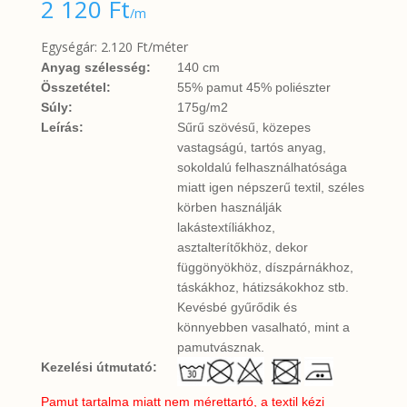
2 120
Ft
/m
Egységár: 2.120 Ft/méter
Anyag szélesség:
140 cm
Összetétel:
55% pamut 45% poliészter
Súly:
175g/m2
Leírás:
Sűrű szövésű, közepes
vastagságú, tartós anyag,
sokoldalú felhasználhatósága
miatt igen népszerű textil, széles
körben használják
lakástextíliákhoz,
asztalterítőkhöz, dekor
függönyökhöz, díszpárnákhoz,
táskákhoz, hátizsákokhoz stb.
Kevésbé gyűrődik és
könnyebben vasalható, mint a
pamutvásznak.
Kezelési útmutató:
Pamut tartalma miatt nem mérettartó, a textil kézi