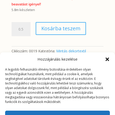
beavatást igényel!
5.8m készleten
Kék-
Kosárba teszem
szürke
coffee
time
mennyiség
Cikkszám:
0019
Kategória:
Mintás dekortextil
Hozzájárulás kezelése
A legjobb felhasználói élmény biztosítása érdekében olyan
További információk
technológiákat használunk, mint például a cookie-k, amelyek
segítségével adatokat tárolunk és/vagy érünk el az eszközön. E
technológiákhoz való hozzájárulás lehetővé teszi számunkra, hogy
További információk
olyan adatokat dolgozzunk fel, mint például a böngészési szokások
vagy az egyedi azonosítók ezen a webhelyen. A hozzájárulás
megtagadása vagy visszavonása hátrányosan befolyásolhatja bizonyos
Tömeg
0,2625 kg
funkciók és szolgáltatások működését.