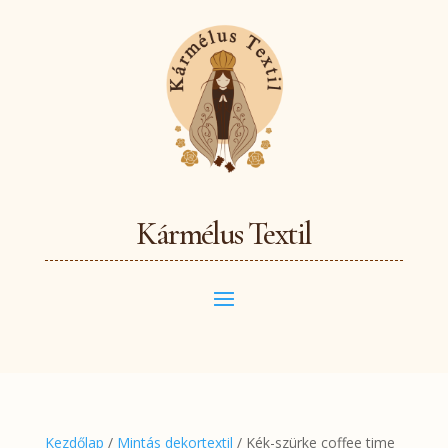
Kármélus Textil
Kezdőlap
/
Mintás dekortextil
/ Kék-szürke coffee time