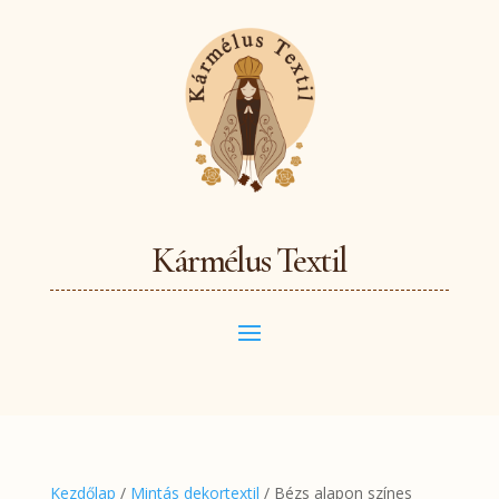
Kármélus Textil
Kezdőlap
/
Mintás dekortextil
/ Bézs alapon színes