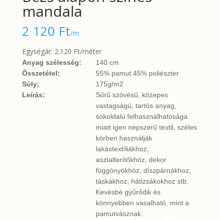
mandala
2 120
Ft
/m
Egységár: 2.120 Ft/méter
Anyag szélesség:
140 cm
Összetétel:
55% pamut 45% poliészter
Súly:
175g/m2
Leírás:
Sűrű szövésű, közepes
vastagságú, tartós anyag,
sokoldalú felhasználhatósága
miatt igen népszerű textil, széles
körben használják
lakástextíliákhoz,
asztalterítőkhöz, dekor
függönyökhöz, díszpárnákhoz,
táskákhoz, hátizsákokhoz stb.
Kevésbé gyűrődik és
könnyebben vasalható, mint a
pamutvásznak.