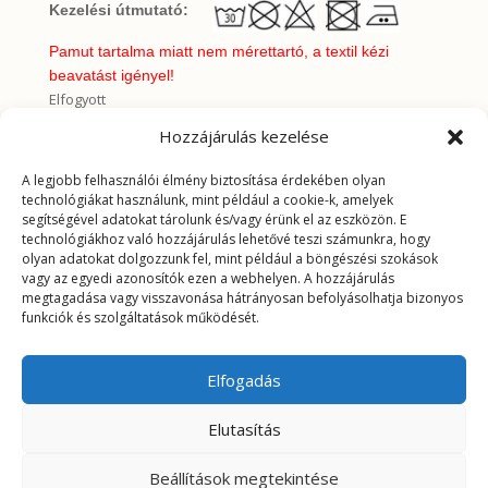
Kezelési útmutató:
Pamut tartalma miatt nem mérettartó, a textil kézi
beavatást igényel!
Elfogyott
Cikkszám:
0009
Kategória:
Mintás dekortextil
Hozzájárulás kezelése
A legjobb felhasználói élmény biztosítása érdekében olyan
További információk
technológiákat használunk, mint például a cookie-k, amelyek
segítségével adatokat tárolunk és/vagy érünk el az eszközön. E
technológiákhoz való hozzájárulás lehetővé teszi számunkra, hogy
További információk
olyan adatokat dolgozzunk fel, mint például a böngészési szokások
vagy az egyedi azonosítók ezen a webhelyen. A hozzájárulás
megtagadása vagy visszavonása hátrányosan befolyásolhatja bizonyos
Tömeg
0,2625 kg
funkciók és szolgáltatások működését.
Elfogadás
Elutasítás
Beállítások megtekintése