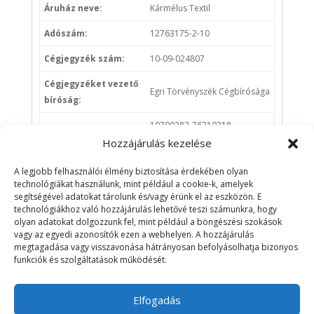
Áruház neve:
Kármélus Textil
Adószám:
12763175-2-10
Cégjegyzék szám:
10-09-024807
Cégjegyzéket vezető
Egri Törvényszék Cégbírósága
bíróság:
10700282-76310218-
Bankszámlaszám:
51100005 (CIB Bank)
Hozzájárulás kezelése
Kapcsolattartó neve:
Csókay Tímea
A legjobb felhasználói élmény biztosítása érdekében olyan
technológiákat használunk, mint például a cookie-k, amelyek
Kapcsolattartó
segítségével adatokat tárolunk és/vagy érünk el az eszközön. E
+36308716076
telefonszáma:
technológiákhoz való hozzájárulás lehetővé teszi számunkra, hogy
olyan adatokat dolgozzunk fel, mint például a böngészési szokások
Kapcsolattartó e-
vagy az egyedi azonosítók ezen a webhelyen. A hozzájárulás
info@karmelustextil.hu
megtagadása vagy visszavonása hátrányosan befolyásolhatja bizonyos
mail címe:
funkciók és szolgáltatások működését.
Elfogadás