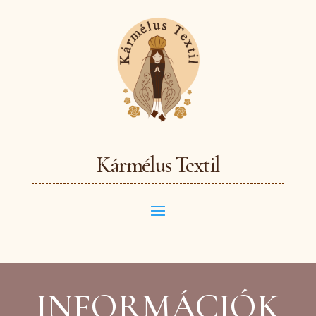
Kármélus Textil
INFORMÁCIÓK