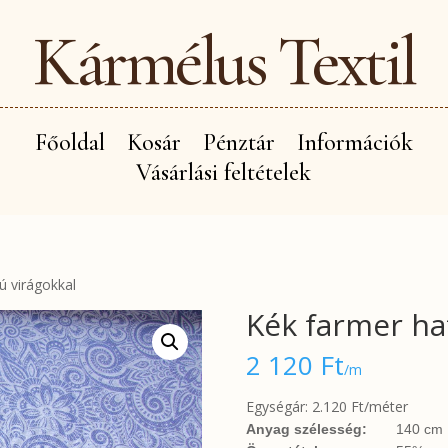
Kármélus Textil
Főoldal
Kosár
Pénztár
Információk
Vásárlási feltételek
ú virágokkal
Kék farmer ha
2 120
Ft
/m
Egységár: 2.120 Ft/méter
Anyag szélesség:
140 cm