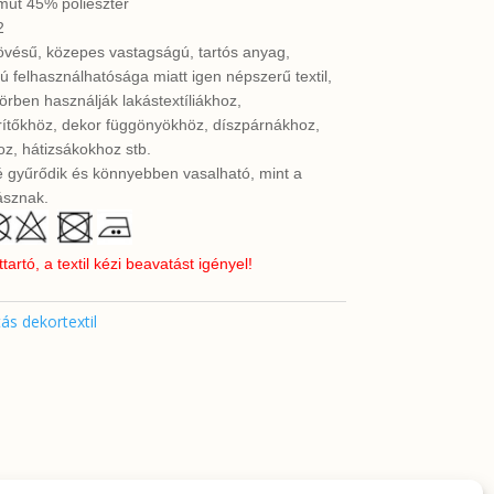
ut 45% poliészter
2
övésű, közepes vastagságú, tartós anyag,
ú felhasználhatósága miatt igen népszerű textil,
örben használják lakástextíliákhoz,
erítőkhöz, dekor függönyökhöz, díszpárnákhoz,
z, hátizsákokhoz stb.
 gyűrődik és könnyebben vasalható, mint a
sznak.
rtó, a textil kézi beavatást igényel!
ás dekortextil