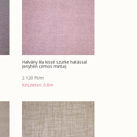
Halvány lila kissé szürke hatással
(enyhén cirmos minta)
2 120
Ft
/m
Készleten: 0.6m