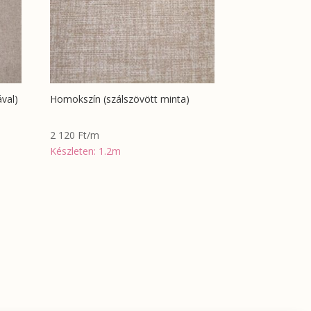
val)
Homokszín (szálszövött minta)
2 120
Ft
/m
Készleten: 1.2m