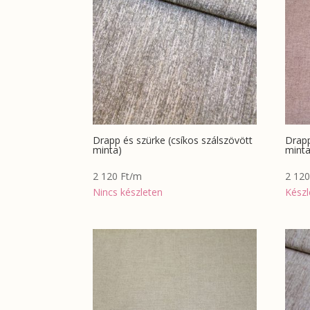
Drapp és szürke (csíkos szálszövött
Drap
minta)
minta
2 120
Ft
/m
2 12
Nincs készleten
Készl