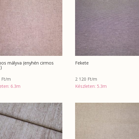
pos mályva (enyhén cirmos
Fekete
)
0
Ft
/m
2 120
Ft
/m
eten: 6.3m
Készleten: 5.3m