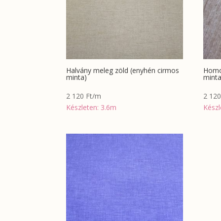
Halvány meleg zöld (enyhén cirmos
Homok
minta)
minta
2 120
Ft
/m
2 12
Készleten: 3.6m
Készl