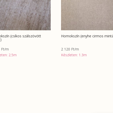
szín (csíkos szálszövött
Homokszín (enyhe cirmos mintá
)
0
Ft
/m
2 120
Ft
/m
eten: 2.5m
Készleten: 1.3m