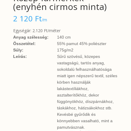
(enyhén cirmos minta)
2 120
Ft
/m
Egységár: 2.120 Ft/méter
Anyag szélesség:
140 cm
Összetétel:
55% pamut 45% poliészter
Súly:
175g/m2
Leírás:
Sűrű szövésű, közepes
vastagságú, tartós anyag,
sokoldalú felhasználhatósága
miatt igen népszerű textil, széles
körben használják
lakástextíliákhoz,
asztalterítőkhöz, dekor
függönyökhöz, díszpárnákhoz,
táskákhoz, hátizsákokhoz stb.
Kevésbé gyűrődik és
könnyebben vasalható, mint a
pamutvásznak.