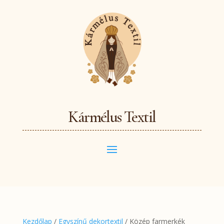
Kármélus Textil
Kezdőlap
/
Egyszínű dekortextil
/ Közép farmerkék