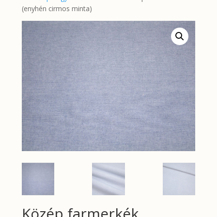
(enyhén cirmos minta)
Közép farmerkék