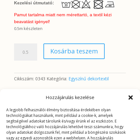
Kezelési útmutató:
Pamut tartalma miatt nem mérettartó, a textil kézi
beavatást igényel!
0.5m készleten
Közép
Kosárba teszem
farmerkék
(enyhén
cirmos
minta)
Cikkszám:
0343
Kategória:
Egyszínű dekortextil
mennyiség
Hozzájárulás kezelése
További információk
A legjobb felhasználói élmény biztosítása érdekében olyan
technológiákat használunk, mint például a cookie-k, amelyek
segítségével adatokat tárolunk és/vagy érünk el az eszközön. E
További információk
technológiákhoz való hozzájárulás lehetővé teszi számunkra, hogy
olyan adatokat dolgozzunk fel, mint például a böngészési szokások
vagy az egyedi azonosítók ezen a webhelyen. A hozzájárulás
Tömeg
0,2625 kg