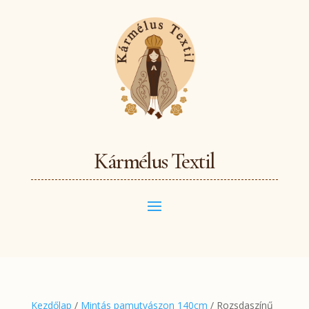
Kármélus Textil
Kezdőlap
/
Mintás pamutvászon 140cm
/ Rozsdaszínű