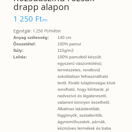
drapp alapon
1 250
Ft
/m
Egységár: 1.250 Ft/méter
Anyag szélesség:
140 cm
Összetétel:
100% pamut
Súly:
115g/m2
Leírás:
100% pamutból készült,
egyszerű vászonkötésű,
természetes, rendkívül
sokoldalúan felhasználható
textil. Kiváló tulajdonságai közé
sorolható, hogy bőrbarát, jó
nedvszívó és légáteresztő,
valamint könnyen kezelhető.
Alkalmas lakástextíliák,
függönyök, asztalterítők,
ágyneműhuzatok, párnák,
kézműves termékek és baba