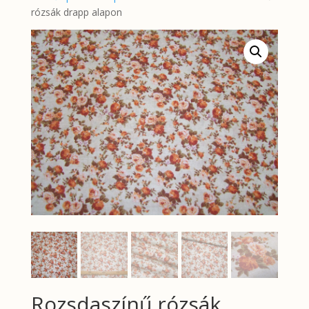
rózsák drapp alapon
Rozsdaszínű rózsák