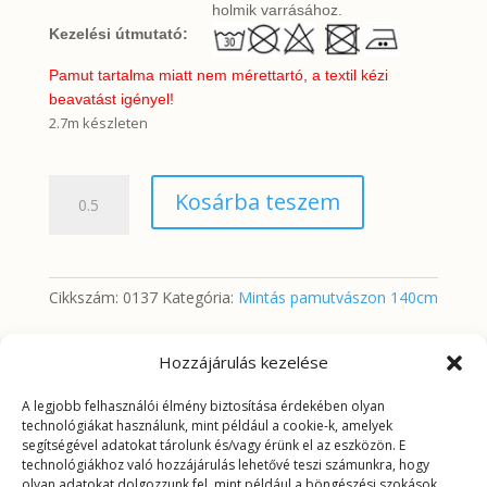
holmik varrásához.
Kezelési útmutató:
Pamut tartalma miatt nem mérettartó, a textil kézi
beavatást igényel!
2.7m készleten
Rozsdaszínű
Kosárba teszem
rózsák
drapp
alapon
mennyiség
Cikkszám:
0137
Kategória:
Mintás pamutvászon 140cm
Hozzájárulás kezelése
További információk
A legjobb felhasználói élmény biztosítása érdekében olyan
technológiákat használunk, mint például a cookie-k, amelyek
segítségével adatokat tárolunk és/vagy érünk el az eszközön. E
További információk
technológiákhoz való hozzájárulás lehetővé teszi számunkra, hogy
olyan adatokat dolgozzunk fel, mint például a böngészési szokások