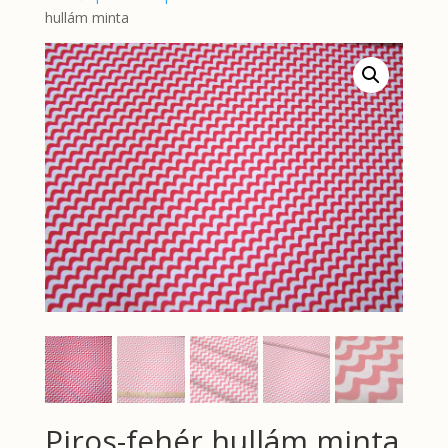
hullám minta
Piros-fehér hullám minta