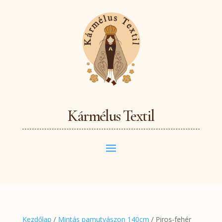
Kármélus Textil
Kezdőlap
/
Mintás pamutvászon 140cm
/ Piros-fehér