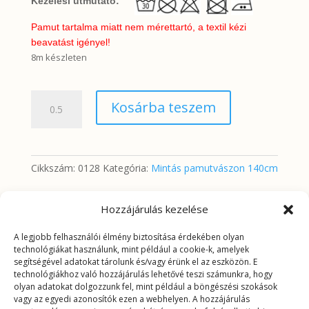
Kezelési útmutató:
Pamut tartalma miatt nem mérettartó, a textil kézi
beavatást igényel!
8m készleten
Piros-
Kosárba teszem
fehér
hullám
minta
mennyiség
Cikkszám:
0128
Kategória:
Mintás pamutvászon 140cm
Hozzájárulás kezelése
További információk
A legjobb felhasználói élmény biztosítása érdekében olyan
technológiákat használunk, mint például a cookie-k, amelyek
segítségével adatokat tárolunk és/vagy érünk el az eszközön. E
További információk
technológiákhoz való hozzájárulás lehetővé teszi számunkra, hogy
olyan adatokat dolgozzunk fel, mint például a böngészési szokások
vagy az egyedi azonosítók ezen a webhelyen. A hozzájárulás
Tömeg
0,168 kg