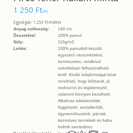
1 250
Ft
/m
Egységár: 1.250 Ft/méter
Anyag szélesség:
140 cm
Összetétel:
100% pamut
Súly:
115g/m2
Leírás:
100% pamutból készült,
egyszerű vászonkötésű,
természetes, rendkívül
sokoldalúan felhasználható
textil. Kiváló tulajdonságai közé
sorolható, hogy bőrbarát, jó
nedvszívó és légáteresztő,
valamint könnyen kezelhető.
Alkalmas lakástextíliák,
függönyök, asztalterítők,
ágyneműhuzatok, párnák,
kézműves termékek és baba
holmik varrásához.