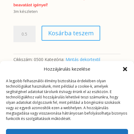
beavatást igényel!
3m készleten
Reneszánsz
Kosárba teszem
minta
mennyiség
Cikkszám:
0500
Kategória:
Mintás dekortextil
Hozzájárulás kezelése
A legjobb felhasználói élmény biztosítása érdekében olyan
További információk
technológiákat használunk, mint például a cookie-k, amelyek
segítségével adatokat tárolunk és/vagy érünk el az eszközön. E
technológiákhoz való hozzájárulás lehetővé teszi számunkra, hogy
További információk
olyan adatokat dolgozzunk fel, mint például a böngészési szokások
vagy az egyedi azonosítók ezen a webhelyen. A hozzájárulás
megtagadása vagy visszavonása hátrányosan befolyásolhatja bizonyos
Tömeg
0,2625 kg
funkciók és szolgáltatások működését.