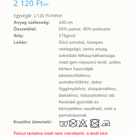
2 120
Ft
/m
Egységár: 2.120 Ft/méter
Anyag szélesség:
140 cm
Összetétel:
55% pamut, 45% poliészter
Súly:
175g/m2
Leírás:
Sűrű szövésű, közepes
vastagságú, tartós anyag,
sokoldalú felhasználhatósága
miatt igen népszerű textil, széles
körben használják
lakástextíliákhoz,
asztalterítőkhöz, dekor
függönyökhöz, díszpárnákhoz,
táskákhoz, hátizsákokhoz stb.
Kevésbé gyűrődik és
könnyebben vasalható, mint a
pamutvásznak.
Kezelési útmutató:
Pamut tartalma miatt nem mérettartó, a textil kézi