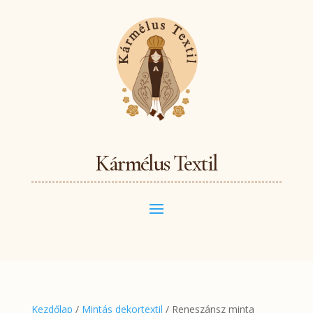
Kármélus Textil
Kezdőlap
/
Mintás dekortextil
/ Reneszánsz minta