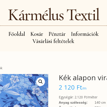
Kármélus Textil
Főoldal
Kosár
Pénztár
Információk
Vásárlási feltételek
ok
Kék alapon vi
2 120
Ft
/m
Egységár: 2.120 Ft/méter
Anyag szélesség:
140 cm