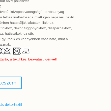
ut 45% poliészter
2
övésű, közepes vastagságú, tartós anyag,
ú felhasználhatósága miatt igen népszerű textil,
örben használják lakástextíliákhoz,
erítőkhöz, dekor függönyökhöz, díszpárnákhoz,
z, hátizsákokhoz stb.
 gyűrődik és könnyebben vasalható, mint a
sznak.
rtó, a textil kézi beavatást igényel!
 teszem
ás dekortextil