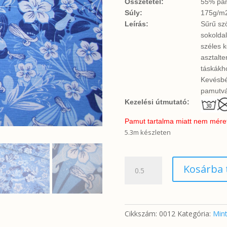
Összetétel:
55% pam
Súly:
175g/m
Leírás:
Sűrű sz
sokoldal
széles k
asztalt
táskákho
Kevésbé
pamutvá
Kezelési útmutató:
Pamut tartalma miatt nem méretta
5.3m készleten
Kék
Kosárba
alapon
virágok
mennyiség
Cikkszám:
0012
Kategória:
Mint