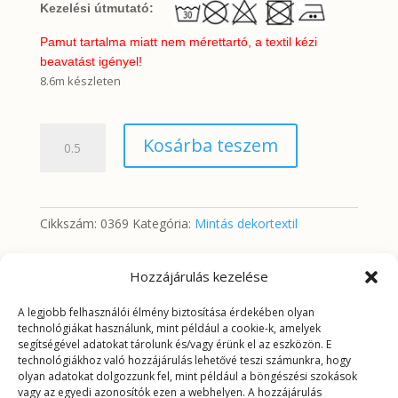
Kezelési útmutató:
Pamut tartalma miatt nem mérettartó, a textil kézi
beavatást igényel!
8.6m készleten
Narancs
Kosárba teszem
és
piros
rózsák
bézs
Cikkszám:
0369
Kategória:
Mintás dekortextil
alapon
mennyiség
Hozzájárulás kezelése
További információk
A legjobb felhasználói élmény biztosítása érdekében olyan
technológiákat használunk, mint például a cookie-k, amelyek
segítségével adatokat tárolunk és/vagy érünk el az eszközön. E
További információk
technológiákhoz való hozzájárulás lehetővé teszi számunkra, hogy
olyan adatokat dolgozzunk fel, mint például a böngészési szokások
vagy az egyedi azonosítók ezen a webhelyen. A hozzájárulás
Tömeg
0,2625 kg