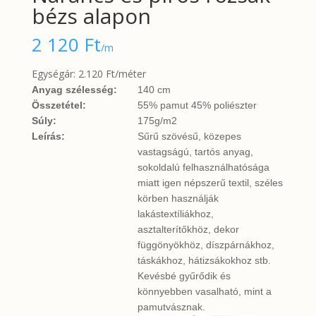
bézs alapon
2 120
Ft
/m
Egységár: 2.120 Ft/méter
Anyag szélesség:
140 cm
Összetétel:
55% pamut 45% poliészter
Súly:
175g/m2
Leírás:
Sűrű szövésű, közepes
vastagságú, tartós anyag,
sokoldalú felhasználhatósága
miatt igen népszerű textil, széles
körben használják
lakástextíliákhoz,
asztalterítőkhöz, dekor
függönyökhöz, díszpárnákhoz,
táskákhoz, hátizsákokhoz stb.
Kevésbé gyűrődik és
könnyebben vasalható, mint a
pamutvásznak.