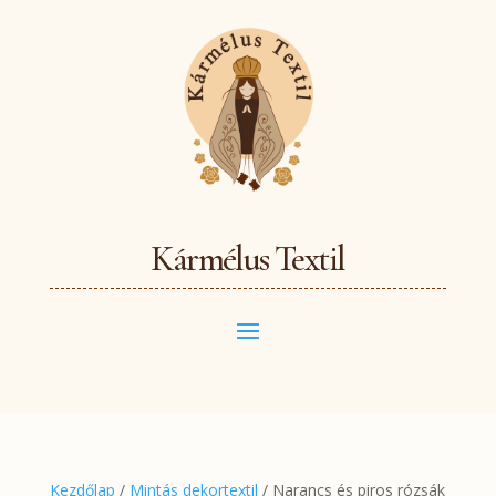
Kármélus Textil
Kezdőlap
/
Mintás dekortextil
/ Narancs és piros rózsák