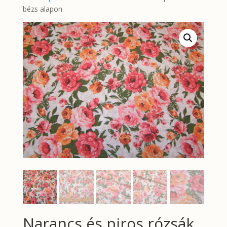
bézs alapon
Narancs és piros rózsák