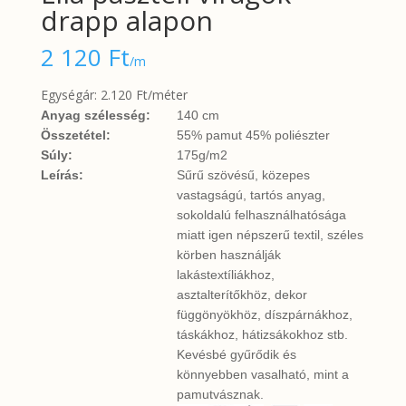
drapp alapon
2 120
Ft
/m
Egységár: 2.120 Ft/méter
Anyag szélesség:
140 cm
Összetétel:
55% pamut 45% poliészter
Súly:
175g/m2
Leírás:
Sűrű szövésű, közepes
vastagságú, tartós anyag,
sokoldalú felhasználhatósága
miatt igen népszerű textil, széles
körben használják
lakástextíliákhoz,
asztalterítőkhöz, dekor
függönyökhöz, díszpárnákhoz,
táskákhoz, hátizsákokhoz stb.
Kevésbé gyűrődik és
könnyebben vasalható, mint a
pamutvásznak.