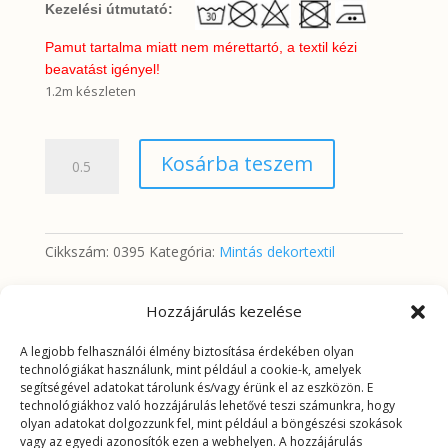
Kezelési útmutató:
Pamut tartalma miatt nem mérettartó, a textil kézi
beavatást igényel!
1.2m készleten
Lila
Kosárba teszem
pasztell
virágok
drapp
alapon
Cikkszám:
0395
Kategória:
Mintás dekortextil
mennyiség
Hozzájárulás kezelése
További információk
A legjobb felhasználói élmény biztosítása érdekében olyan
technológiákat használunk, mint például a cookie-k, amelyek
segítségével adatokat tárolunk és/vagy érünk el az eszközön. E
További információk
technológiákhoz való hozzájárulás lehetővé teszi számunkra, hogy
olyan adatokat dolgozzunk fel, mint például a böngészési szokások
vagy az egyedi azonosítók ezen a webhelyen. A hozzájárulás
Tömeg
0,2625 kg