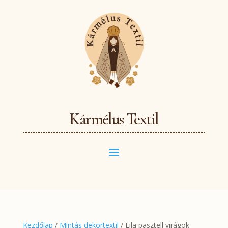
Kármélus Textil
Kezdőlap
/
Mintás dekortextil
/ Lila pasztell virágok