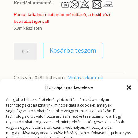
Kezelési útmutató:
Pamut tartalma miatt nem mérettartó, a textil kézi
beavatást igényel!
5.3m készleten
Kék-
Kosárba teszem
sárga-
zöld
minta
feketével
Cikkszám:
0486
Kategória:
Mintás dekortextil
mennyiség
Hozzájárulás kezelése
A legjobb felhasználói élmény biztosítása érdekében olyan
További információk
technológiákat használunk, mint például a cookie-k, amelyek
segítségével adatokat tárolunk és/vagy érünk el az eszközön. E
technológiákhoz való hozzájárulás lehetővé teszi számunkra, hogy
További információk
olyan adatokat dolgozzunk fel, mint például a böngészési szokások
vagy az egyedi azonosítók ezen a webhelyen. A hozzájárulás
megtagadása vagy visszavonása hátrányosan befolyásolhatja bizonyos
Tömeg
0,2625 kg