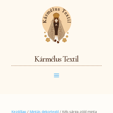
Kármélus Textil
Kezdőlap
/
Mintás dekortextil
/ Kék-sárga-zöld minta