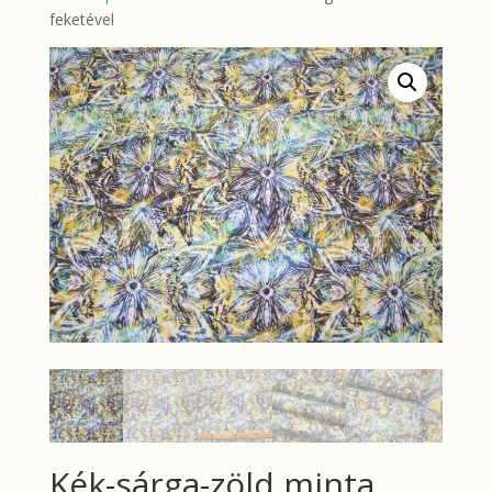
feketével
Kék-sárga-zöld minta