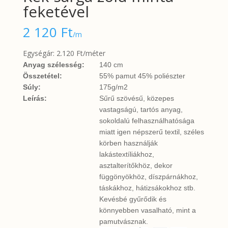
feketével
2 120
Ft
/m
Egységár: 2.120 Ft/méter
Anyag szélesség:
140 cm
Összetétel:
55% pamut 45% poliészter
Súly:
175g/m2
Leírás:
Sűrű szövésű, közepes
vastagságú, tartós anyag,
sokoldalú felhasználhatósága
miatt igen népszerű textil, széles
körben használják
lakástextíliákhoz,
asztalterítőkhöz, dekor
függönyökhöz, díszpárnákhoz,
táskákhoz, hátizsákokhoz stb.
Kevésbé gyűrődik és
könnyebben vasalható, mint a
pamutvásznak.