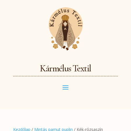
Kármélus Textil
Kezdőlap
/
Mintás pamut puplin
/ Kék-rózsaszín