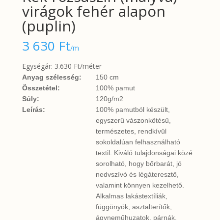
virágok fehér alapon
(puplin)
3 630
Ft
/m
Egységár: 3.630 Ft/méter
Anyag szélesség:
150 cm
Összetétel:
100% pamut
Súly:
120g/m2
Leírás:
100% pamutból készült,
egyszerű vászonkötésű,
természetes, rendkívül
sokoldalúan felhasználható
textil. Kiváló tulajdonságai közé
sorolható, hogy bőrbarát, jó
nedvszívó és légáteresztő,
valamint könnyen kezelhető.
Alkalmas lakástextíliák,
függönyök, asztalterítők,
ágyneműhuzatok, párnák,