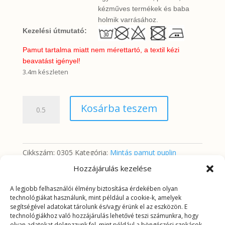
kézműves termékek és baba
holmik varrásához.
Kezelési útmutató:
Pamut tartalma miatt nem mérettartó, a textil kézi
beavatást igényel!
3.4m készleten
Kék-
Kosárba teszem
rózsaszín
(mályva)
virágok
fehér
Cikkszám:
0305
Kategória:
Mintás pamut puplin
alapon
Hozzájárulás kezelése
(puplin)
mennyiség
A legjobb felhasználói élmény biztosítása érdekében olyan
További információk
technológiákat használunk, mint például a cookie-k, amelyek
segítségével adatokat tárolunk és/vagy érünk el az eszközön. E
technológiákhoz való hozzájárulás lehetővé teszi számunkra, hogy
olyan adatokat dolgozzunk fel, mint például a böngészési szokások