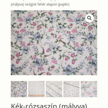
(mályva) virágok fehér alapon (puplin)
Kék-rózsaszín (mályva)