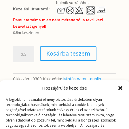
holmik varrásához.
Kezelési útmutató:
Pamut tartalma miatt nem mérettartó, a textil kézi
beavatást igényel!
0.8m készleten
Kék
Kosárba teszem
apró
virágok
fehér
alapon
Cikkszám:
0309
Kategória:
Mintás pamut puplin
(puplin)
Hozzájárulás kezelése
mennyiség
A legjobb felhasználói élmény biztosítása érdekében olyan
További információk
technológiákat használunk, mint például a cookie-k, amelyek
segítségével adatokat tárolunk és/vagy érünk el az eszközön. E
technológiákhoz való hozzájárulás lehetővé teszi számunkra, hogy
További információk
olyan adatokat dolgozzunk fel, mint például a böngészési szokások
vagy az egyedi azonosítók ezen a webhelyen. A hozzájárulás