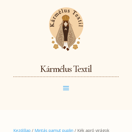
Kármélus Textil
Kezdőlap
/
Mintás pamut puplin
/ Kék apró virágok