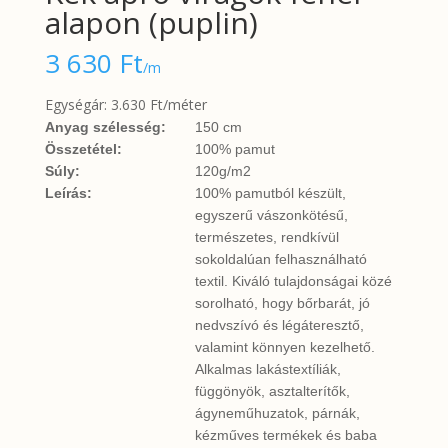
alapon (puplin)
3 630
Ft
/m
Egységár: 3.630 Ft/méter
Anyag szélesség:
150 cm
Összetétel:
100% pamut
Súly:
120g/m2
Leírás:
100% pamutból készült,
egyszerű vászonkötésű,
természetes, rendkívül
sokoldalúan felhasználható
textil. Kiváló tulajdonságai közé
sorolható, hogy bőrbarát, jó
nedvszívó és légáteresztő,
valamint könnyen kezelhető.
Alkalmas lakástextíliák,
függönyök, asztalterítők,
ágyneműhuzatok, párnák,
kézműves termékek és baba