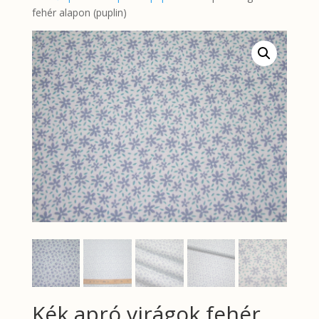
fehér alapon (puplin)
Kék apró virágok fehér