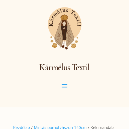
Kármélus Textil
Kezdőlap
/
Mintás pamutvászon 140cm
/ Kék mandala