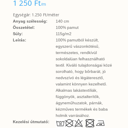
1 250
Ft
/m
Egységár: 1.250 Ft/méter
Anyag szélesség:
140 cm
Összetétel:
100% pamut
Súly:
115g/m2
Leírás:
100% pamutból készült,
egyszerű vászonkötésű,
természetes, rendkívül
sokoldalúan felhasználható
textil. Kiváló tulajdonságai közé
sorolható, hogy bőrbarát, jó
nedvszívó és légáteresztő,
valamint könnyen kezelhető.
Alkalmas lakástextíliák,
függönyök, asztalterítők,
ágyneműhuzatok, párnák,
kézműves termékek és baba
holmik varrásához.
Kezelési útmutató: