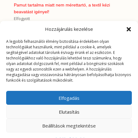
Pamut tartalma miatt nem mérettartó, a textil kézi
beavatást igényel!
Elfogyott
Cikkszám:
0144
Kategória:
Mintás pamutvászon 140cm
Hozzájárulás kezelése
A legjobb felhasználói élmény biztosítása érdekében olyan
További információk
technológiákat használunk, mint például a cookie-k, amelyek
segítségével adatokat tárolunk és/vagy érünk el az eszközön. E
technológiákhoz való hozzájárulás lehetővé teszi számunkra, hogy
További információk
olyan adatokat dolgozzunk fel, mint például a böngészési szokások
vagy az egyedi azonosítók ezen a webhelyen. A hozzájárulás
megtagadása vagy visszavonása hátrányosan befolyásolhatja bizonyos
Tömeg
0,168 kg
funkciók és szolgáltatások működését.
Elfogadás
Elutasítás
Beállítások megtekintése
© 2025 Minden jogot fenntartva – karmelustextil.hu |