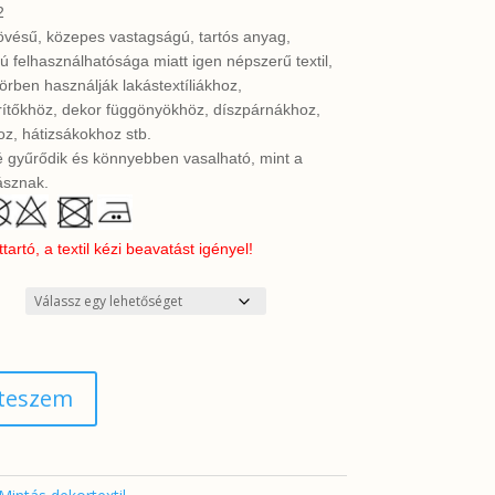
2
övésű, közepes vastagságú, tartós anyag,
ú felhasználhatósága miatt igen népszerű textil,
örben használják lakástextíliákhoz,
erítőkhöz, dekor függönyökhöz, díszpárnákhoz,
z, hátizsákokhoz stb.
 gyűrődik és könnyebben vasalható, mint a
sznak.
rtó, a textil kézi beavatást igényel!
 teszem