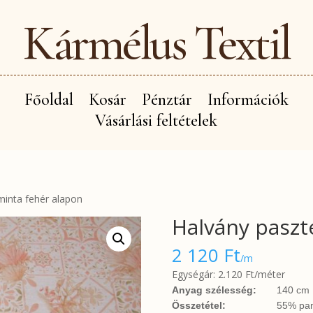
Kármélus Textil
Főoldal
Kosár
Pénztár
Információk
Vásárlási feltételek
minta fehér alapon
Halvány paszt
2 120
Ft
/m
Egységár: 2.120 Ft/méter
Anyag szélesség:
140 cm
Összetétel:
55% pam