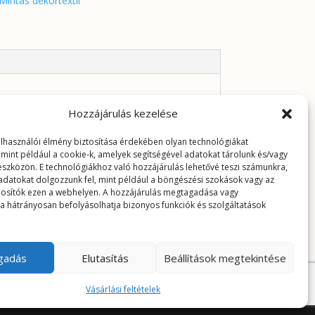
Mintás dekortextil
Hozzájárulás kezelése
elhasználói élmény biztosítása érdekében olyan technológiákat
 mint például a cookie-k, amelyek segítségével adatokat tárolunk és/vagy
 eszközön. E technológiákhoz való hozzájárulás lehetővé teszi számunkra,
adatokat dolgozzunk fel, mint például a böngészési szokások vagy az
osítók ezen a webhelyen. A hozzájárulás megtagadása vagy
a hátrányosan befolyásolhatja bizonyos funkciók és szolgáltatások
ogadás
Elutasítás
Beállítások megtekintése
Vásárlási feltételek