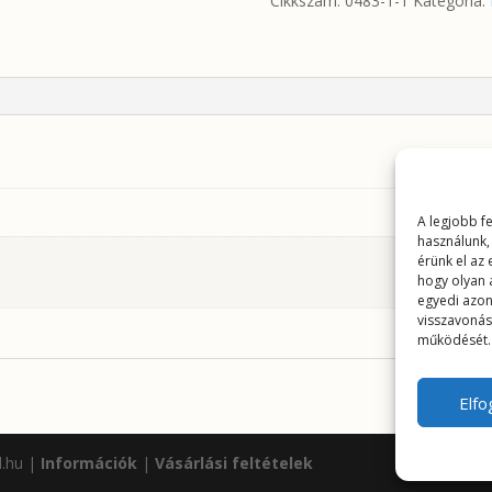
Cikkszám:
0483-1-1
Kategória:
mennyiség
A legjobb f
használunk,
érünk el az
hogy olyan 
egyedi azon
visszavonás
működését.
Elf
l.hu |
Információk
|
Vásárlási feltételek