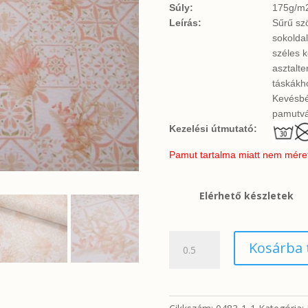
Súly:
175g/m
Leírás:
Sűrű sz
sokoldal
széles k
asztalt
táskákho
Kevésbé
pamutvá
Kezelési útmutató:
Pamut tartalma miatt nem méretta
Elérhető készletek
Halvány
Kosárba
pasztell
minta
fehér
alapon