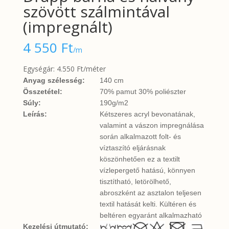
szövött szálmintával
(impregnált)
4 550
Ft
/m
Egységár: 4.550 Ft/méter
Anyag szélesség:
140 cm
Összetétel:
70% pamut 30% poliészter
Súly:
190g/m2
Leírás:
Kétszeres acryl bevonatának,
valamint a vászon impregnálása
során alkalmazott folt- és
víztaszító eljárásnak
köszönhetően ez a textilt
vízlepergető hatású, könnyen
tisztítható, letörölhető,
abroszként az asztalon teljesen
textil hatását kelti. Kültéren és
beltéren egyaránt alkalmazható
Kezelési útmutató: