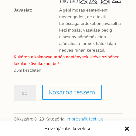
Javaslat:
A gépi mosás esetenként
megengedett, de a textil
tartóssága érdekében javasolt a
kézi mosás, vasalása pedig
alacsony hőmérsékleten
ajánlatos a termék hátoldalán
nedves ruhán keresztül.
Kültéren alkalmazva tartós napfénynek kitéve színében
fakulás következhet be!
2.5m készleten
Drapp
Kosárba teszem
barna
és
halvány
szövött
Cikkszám:
0123
Kategória:
Impregnált textilek
szálmintával
Hozzájárulás kezelése
(impregnált)