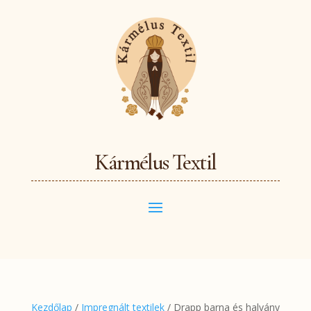
Kármélus Textil
Kezdőlap
/
Impregnált textilek
/ Drapp barna és halvány