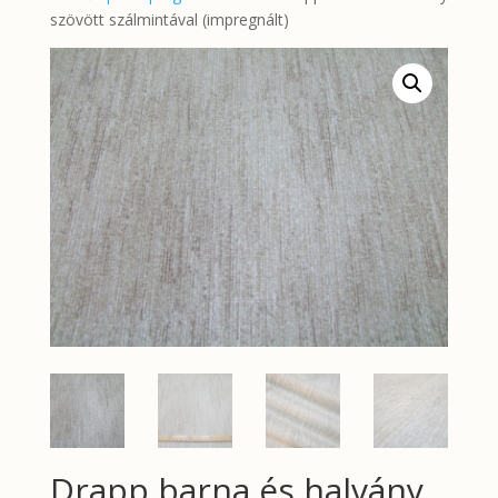
szövött szálmintával (impregnált)
Drapp barna és halvány