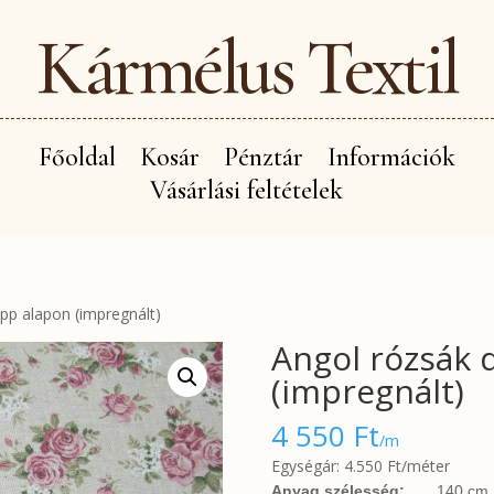
Kármélus Textil
Főoldal
Kosár
Pénztár
Információk
Vásárlási feltételek
pp alapon (impregnált)
Angol rózsák 
(impregnált)
4 550
Ft
/m
Egységár: 4.550 Ft/méter
Anyag szélesség:
140 cm