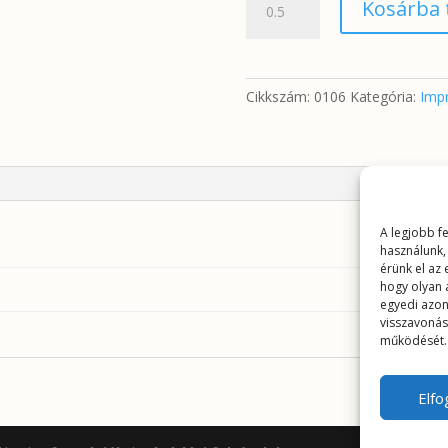
Kosárba
rózsák
drapp
alapon
(impregnált)
Cikkszám:
0106
Kategória:
Impr
mennyiség
A legjobb f
használunk,
érünk el az
hogy olyan 
egyedi azon
visszavonás
működését.
Elf