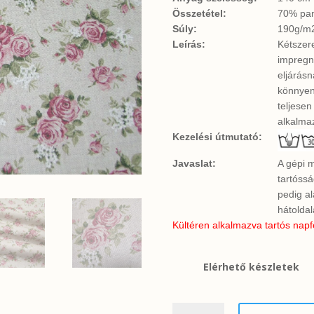
Összetétel:
70% pam
Súly:
190g/m
Leírás:
Kétszer
impregná
eljárásn
könnyen 
teljesen
alkalma
Kezelési útmutató:
Javaslat:
A gépi 
tartóss
pedig a
hátoldal
Kültéren alkalmazva tartós napf
Elérhető készletek
Angol