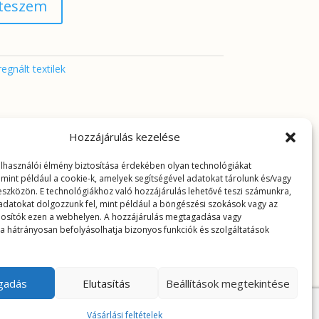
 teszem
egnált textilek
Hozzájárulás kezelése
elhasználói élmény biztosítása érdekében olyan technológiákat
 mint például a cookie-k, amelyek segítségével adatokat tárolunk és/vagy
 eszközön. E technológiákhoz való hozzájárulás lehetővé teszi számunkra,
adatokat dolgozzunk fel, mint például a böngészési szokások vagy az
osítók ezen a webhelyen. A hozzájárulás megtagadása vagy
a hátrányosan befolyásolhatja bizonyos funkciók és szolgáltatások
ogadás
Elutasítás
Beállítások megtekintése
Vásárlási feltételek