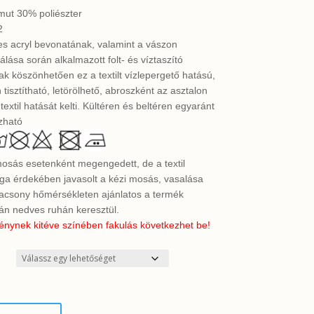
ut 30% poliészter
2
es acryl bevonatának, valamint a vászon
lása során alkalmazott folt- és víztaszító
ak köszönhetően ez a textilt vízlepergető hatású,
tisztítható, letörölhető, abroszként az asztalon
 textil hatását kelti. Kültéren és beltéren egyaránt
zható
mosás esetenként megengedett, de a textil
ága érdekében javasolt a kézi mosás, vasalása
lacsony hőmérsékleten ajánlatos a termék
án nedves ruhán keresztül.
énynek kitéve színében fakulás következhet be!