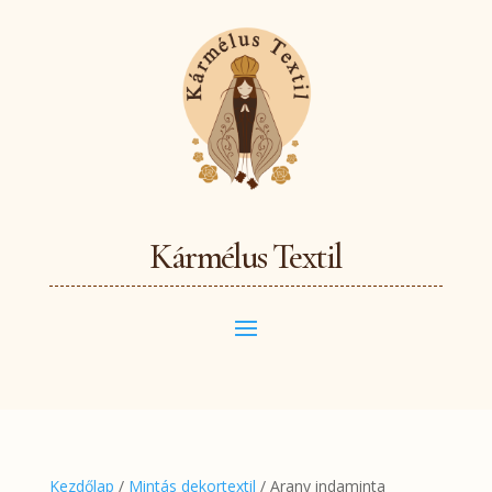
Kármélus Textil
Kezdőlap
/
Mintás dekortextil
/ Arany indaminta