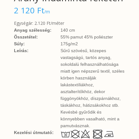
2 120
Ft
/m
Egységár: 2.120 Ft/méter
Anyag szélesség:
140 cm
Összetétel:
55% pamut 45% poliészter
Súly:
175g/m2
Leírás:
Sűrű szövésű, közepes
vastagságú, tartós anyag,
sokoldalú felhasználhatósága
miatt igen népszerű textil, széles
körben használják
lakástextíliákhoz,
asztalterítőkhöz, dekor
függönyökhöz, díszpárnákhoz,
táskákhoz, hátizsákokhoz stb.
Kevésbé gyűrődik és
könnyebben vasalható, mint a
pamutvásznak.
Kezelési útmutató: