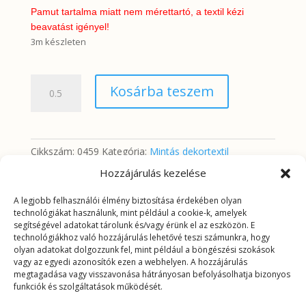
Pamut tartalma miatt nem mérettartó, a textil kézi
beavatást igényel!
3m készleten
Arany
Kosárba teszem
indaminta
feketén
mennyiség
Cikkszám:
0459
Kategória:
Mintás dekortextil
Hozzájárulás kezelése
A legjobb felhasználói élmény biztosítása érdekében olyan
További információk
technológiákat használunk, mint például a cookie-k, amelyek
segítségével adatokat tárolunk és/vagy érünk el az eszközön. E
technológiákhoz való hozzájárulás lehetővé teszi számunkra, hogy
További információk
olyan adatokat dolgozzunk fel, mint például a böngészési szokások
vagy az egyedi azonosítók ezen a webhelyen. A hozzájárulás
megtagadása vagy visszavonása hátrányosan befolyásolhatja bizonyos
Tömeg
0,2625 kg
funkciók és szolgáltatások működését.