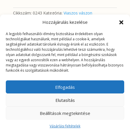
hópihék
mennyiség
Cikkszám:
0243
Kategória:
Viaszos vászon
Hozzájárulás kezelése
A legjobb felhasználói élmény biztosítása érdekében olyan
További információk
technológiákat használunk, mint például a cookie-k, amelyek
segítségével adatokat tárolunk és/vagy érünk el az eszközön. E
technológiákhoz való hozzájárulás lehetővé teszi számunkra, hogy
További információk
olyan adatokat dolgozzunk fel, mint például a böngészési szokások
vagy az egyedi azonosítók ezen a webhelyen. A hozzájárulás
megtagadása vagy visszavonása hátrányosan befolyásolhatja bizonyos
Tömeg
0,4725 kg
funkciók és szolgáltatások működését.
Elfogadás
Elutasítás
Beállítások megtekintése
© 2025 Minden jogot fenntartva – karmelustextil.hu |
Információk
|
Vásárlási feltételek
Vásárlási feltételek