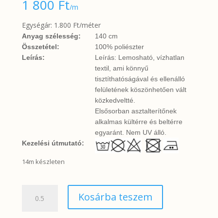
1 800
Ft
/m
Egységár: 1.800 Ft/méter
Anyag szélesség:
140 cm
Összetétel:
100% poliészter
Leírás:
Leírás: Lemosható, vízhatlan
textil, ami könnyű
tisztíthatóságával és ellenálló
felületének köszönhetően vált
közkedveltté.
Elsősorban asztalterítőnek
alkalmas kültérre és beltérre
egyaránt. Nem UV álló.
Kezelési útmutató:
14m készleten
Arany
Kosárba teszem
és
ezüst