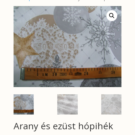
Arany és ezüst hópihék