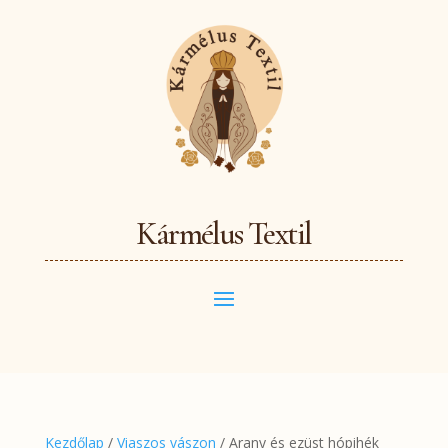
Kármélus Textil
Kezdőlap
/
Viaszos vászon
/ Arany és ezüst hópihék