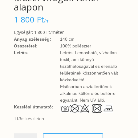
alapon
1 800
Ft
/m
Egységár: 1.800 Ft/méter
Anyag szélesség:
140 cm
Összetétel:
100% poliészter
Leírás:
Leírás: Lemosható, vízhatlan
textil, ami könnyű
tisztíthatóságával és ellenálló
felületének köszönhetően vált
közkedveltté.
Elsősorban asztalterítőnek
alkalmas kültérre és beltérre
egyaránt. Nem UV álló.
Kezelési útmutató:
11.3m készleten
Mezei