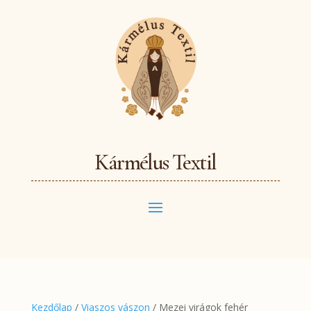
Kármélus Textil
Kezdőlap
/
Viaszos vászon
/ Mezei virágok fehér