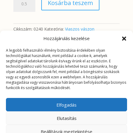
Kosárba teszem
virágok
fehér
alapon
mennyiség
Cikkszám:
0240
Kategória:
Viaszos vászon
Hozzájárulás kezelése
A legjobb felhasználói élmény biztosítása érdekében olyan
További információk
technológiákat használunk, mint például a cookie-k, amelyek
segítségével adatokat tárolunk és/vagy érünk el az eszközön. E
technológiákhoz való hozzájárulás lehetővé teszi számunkra, hogy
További információk
olyan adatokat dolgozzunk fel, mint például a böngészési szokások
vagy az egyedi azonosítók ezen a webhelyen. A hozzájárulás
megtagadása vagy visszavonása hátrányosan befolyásolhatja bizonyos
Tömeg
0,4725 kg
funkciók és szolgáltatások működését.
Elfogadás
Elutasítás
Beállítások megtekintése