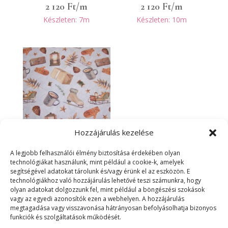
2 120
Ft
/m
2 120
Ft
/m
Készleten: 7m
Készleten: 10m
Hozzájárulás kezelése
Adventi hangulat
A legjobb felhasználói élmény biztosítása érdekében olyan
technológiákat használunk, mint például a cookie-k, amelyek
segítségével adatokat tárolunk és/vagy érünk el az eszközön. E
technológiákhoz való hozzájárulás lehetővé teszi számunkra, hogy
2 120
Ft
/m
olyan adatokat dolgozzunk fel, mint például a böngészési szokások
Készleten: 4m
vagy az egyedi azonosítók ezen a webhelyen. A hozzájárulás
megtagadása vagy visszavonása hátrányosan befolyásolhatja bizonyos
funkciók és szolgáltatások működését.