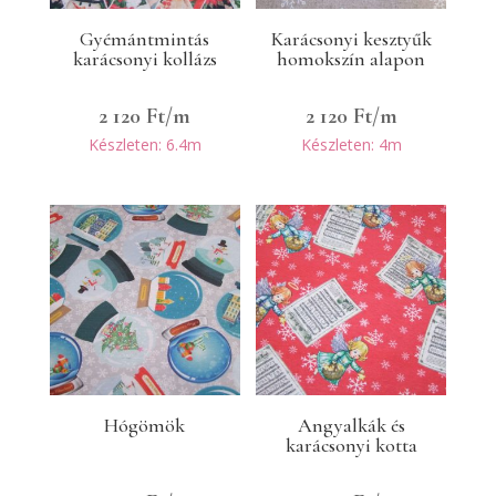
Gyémántmintás
Karácsonyi kesztyűk
karácsonyi kollázs
homokszín alapon
2 120
Ft
/m
2 120
Ft
/m
Készleten: 6.4m
Készleten: 4m
Hógömök
Angyalkák és
karácsonyi kotta