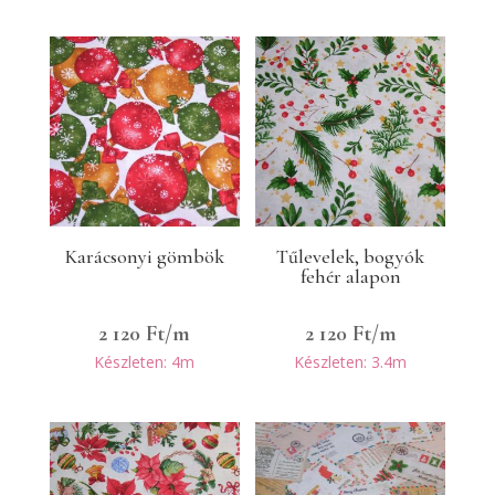
Karácsonyi gömbök
Tűlevelek, bogyók
fehér alapon
2 120
Ft
/m
2 120
Ft
/m
Készleten: 4m
Készleten: 3.4m