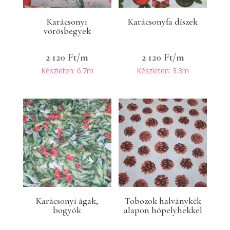
Karácsonyi
Karácsonyfa díszek
vörösbegyek
2 120
Ft
/m
2 120
Ft
/m
Készleten: 6.7m
Készleten: 3.3m
Karácsonyi ágak,
Tobozok halványkék
bogyók
alapon hópelyhekkel