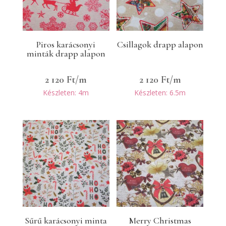
Piros karácsonyi
Csillagok drapp alapon
minták drapp alapon
2 120
Ft
/m
2 120
Ft
/m
Készleten: 4m
Készleten: 6.5m
Sűrű karácsonyi minta
Merry Christmas