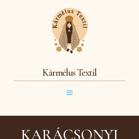
Kármélus Textil
KARÁCSONYI