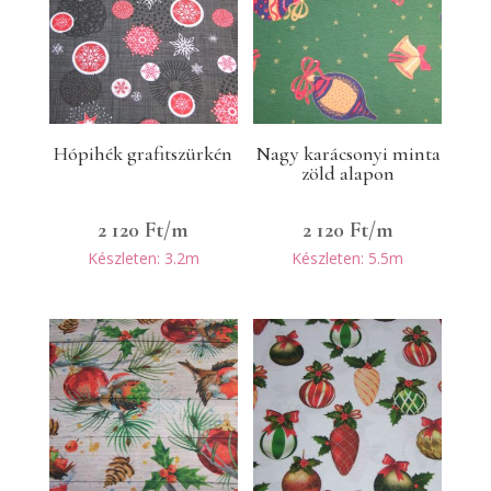
Hópihék grafitszürkén
Nagy karácsonyi minta
zöld alapon
2 120
Ft
/m
2 120
Ft
/m
Készleten: 3.2m
Készleten: 5.5m