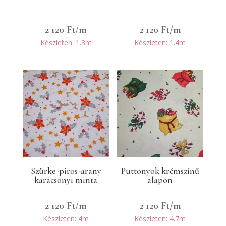
2 120
Ft
/m
2 120
Ft
/m
Készleten: 1.3m
Készleten: 1.4m
Szürke-piros-arany
Puttonyok krémszínű
karácsonyi minta
alapon
2 120
Ft
/m
2 120
Ft
/m
Készleten: 4m
Készleten: 4.7m