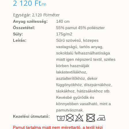
2 120
Ft
/m
Egységár: 2.120 Ft/méter
Anyag szélesség:
140 cm
Összetétel:
55% pamut 45% poliészter
Súly:
175g/m2
Leírás:
Sűrű szövésű, közepes
vastagságú, tartós anyag,
sokoldalú felhasználhatósága
miatt igen népszerű textil, széles
körben használják
lakástextíliákhoz,
asztalterítőkhöz, dekor
függönyökhöz, díszpárnákhoz,
táskákhoz, hátizsákokhoz stb.
Kevésbé gyűrődik és
könnyebben vasalható, mint a
pamutvásznak.
Kezelési útmutató:
Pamut tartalma miatt nem mérettartó, a textil kézi