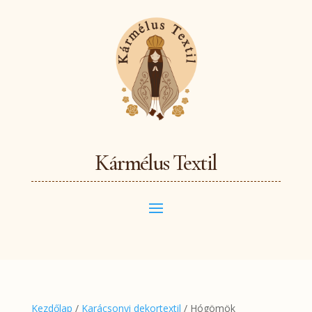
Kármélus Textil
Kezdőlap
/
Karácsonyi dekortextil
/ Hógömök