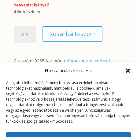
beavatást igényel!
4.6m készleten
Hógömök
Kosárba teszem
mennyiség
Cikkszám:
0265
Kategória:
Karácsonyi dekortextil
Hozzájárulás kezelése
A legjobb felhasználói élmény biztosítása érdekében olyan
További információk
technológiákat használunk, mint például a cookie-k, amelyek
segítségével adatokat tárolunk és/vagy érünk el az eszközön. E
technológiákhoz való hozzájárulás lehetővé teszi számunkra, hogy
További információk
olyan adatokat dolgozzunk fel, mint például a böngészési szokások
vagy az egyedi azonosítók ezen a webhelyen. A hozzájárulás
megtagadása vagy visszavonása hátrányosan befolyásolhatja bizonyos
Tömeg
0,2625 kg
funkciók és szolgáltatások működését.