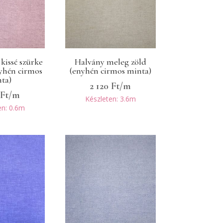
 kissé szürke
Halvány meleg zöld
nyhén cirmos
(enyhén cirmos minta)
ta)
2 120
Ft
/m
0
Ft
/m
Készleten: 3.6m
en: 0.6m