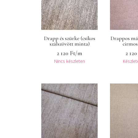
Drapp és szürke (csíkos
Drappos má
szálszövött minta)
cirmos
2 120
Ft
/m
2 12
Nincs készleten
Készlet