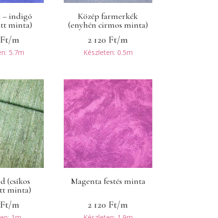
 – indigó
Közép farmerkék
ött minta)
(enyhén cirmos minta)
0
Ft
/m
2 120
Ft
/m
en: 5.7m
Készleten: 0.5m
d (csíkos
Magenta festés minta
tt minta)
0
Ft
/m
2 120
Ft
/m
ten: 1m
Készleten: 1.9m