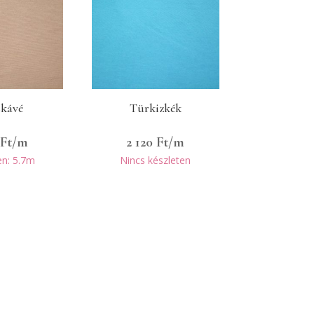
skávé
Türkizkék
0
Ft
/m
2 120
Ft
/m
en: 5.7m
Nincs készleten