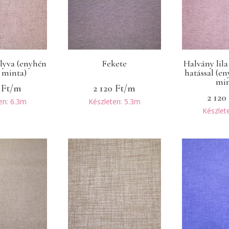
lyva (enyhén
Fekete
Halvány lila
 minta)
hatással (e
min
0
Ft
/m
2 120
Ft
/m
2 12
en: 6.3m
Készleten: 5.3m
Készlet