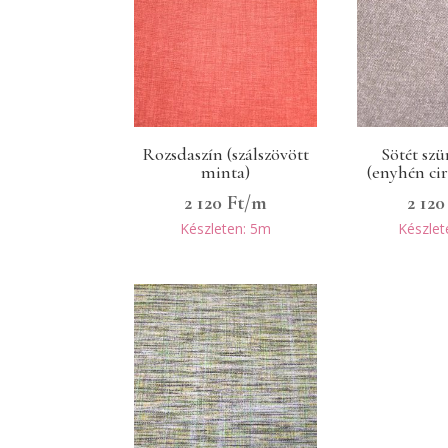
Rozsdaszín (szálszövött
Sötét sz
minta)
(enyhén ci
2 120
Ft
/m
2 12
Készleten: 5m
Készlet