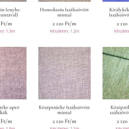
ín (enyhe
Homokszín (szálszövött
Királykék
mintával)
minta)
(szálszöv
0
Ft
/m
2 120
Ft
/m
2 12
en: 1.3m
Készleten: 1.2m
Készlet
ürke apró
Középszürke (szálszövött
Középzöl
ckák
minta)
szálszövö
0
Ft
/m
2 120
Ft
/m
2 12
en: 1.9m
Készleten: 2.1m
Készle