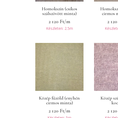
Homokszín (csíkos
Homoksz
szálszövött minta)
cirmos 
2 120
Ft
/m
2 12
Készleten: 2.5m
Készlet
Közép fűzöld (enyhén
Közép sz
cirmos minta)
ko
2 120
Ft
/m
2 12
Készleten: 5m
Készlet