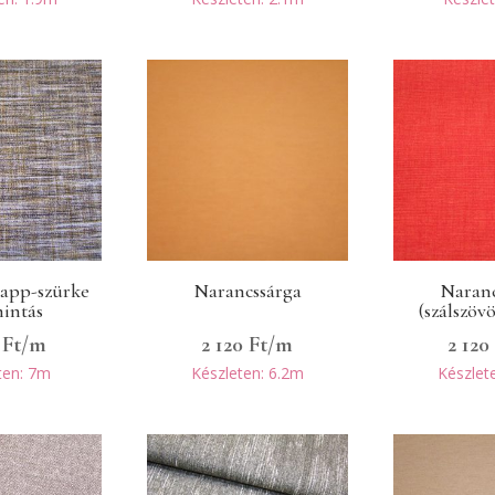
rapp-szürke
Narancssárga
Naranc
mintás
(szálszöv
0
Ft
/m
2 120
Ft
/m
2 12
ten: 7m
Készleten: 6.2m
Készlet