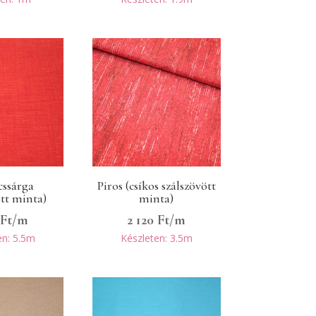
ssárga
Piros (csíkos szálszövött
ött minta)
minta)
0
Ft
/m
2 120
Ft
/m
en: 5.5m
Készleten: 3.5m