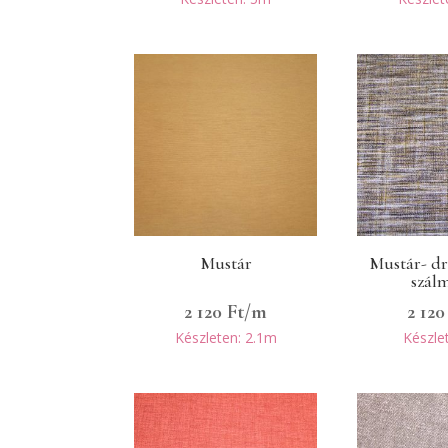
Mustár
Mustár- d
szál
2 120
Ft
/m
2 12
Készleten: 2.1m
Készle