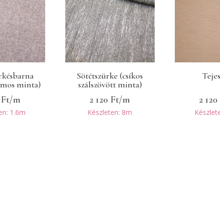
ürkésbarna
Sötétszürke (csíkos
Teje
rmos minta)
szálszövött minta)
0
Ft
/m
2 120
Ft
/m
2 12
en: 1.6m
Készleten: 8m
Készlet