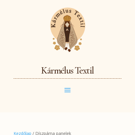
Kármélus Textil
Kezdőlap
/ Díszpárna panelek