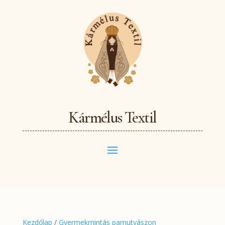
Kármélus Textil
Kezdőlap
/
Gyermekmintás pamutvászon