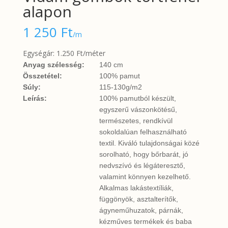
alapon
1 250
Ft
/m
Egységár: 1.250 Ft/méter
Anyag szélesség:
140 cm
Összetétel:
100% pamut
Súly:
115-130g/m2
Leírás:
100% pamutból készült,
egyszerű vászonkötésű,
természetes, rendkívül
sokoldalúan felhasználható
textil. Kiváló tulajdonságai közé
sorolható, hogy bőrbarát, jó
nedvszívó és légáteresztő,
valamint könnyen kezelhető.
Alkalmas lakástextíliák,
függönyök, asztalterítők,
ágyneműhuzatok, párnák,
kézműves termékek és baba