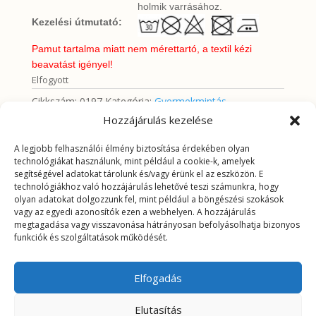
holmik varrásához.
Kezelési útmutató:
Pamut tartalma miatt nem mérettartó, a textil kézi
beavatást igényel!
Elfogyott
Cikkszám:
0197
Kategória:
Gyermekmintás
pamutvászon 140cm
Hozzájárulás kezelése
A legjobb felhasználói élmény biztosítása érdekében olyan
További információk
technológiákat használunk, mint például a cookie-k, amelyek
segítségével adatokat tárolunk és/vagy érünk el az eszközön. E
technológiákhoz való hozzájárulás lehetővé teszi számunkra, hogy
További információk
olyan adatokat dolgozzunk fel, mint például a böngészési szokások
vagy az egyedi azonosítók ezen a webhelyen. A hozzájárulás
megtagadása vagy visszavonása hátrányosan befolyásolhatja bizonyos
Tömeg
0,1785 kg
funkciók és szolgáltatások működését.
Elfogadás
Elutasítás