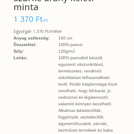
minta
1 370
Ft
/m
Egységár: 1.370 Ft/méter
Anyag szélesség:
160 cm
Összetétel:
100% pamut
Súly:
120g/m2
Leírás:
100% pamutból készült,
egyszerű vászonkötésű,
természetes, rendkívül
sokoldalúan felhasználható
textil. Kiváló tulajdonságai közé
sorolható, hogy bőrbarát, jó
nedvszívó és légáteresztő,
valamint könnyen kezelhető.
Alkalmas lakástextíliák,
függönyök, asztalterítők,
ágyneműhuzatok, párnák,
kézműves termékek és baba