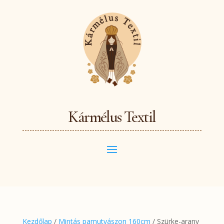
Kármélus Textil
Kezdőlap
/
Mintás pamutvászon 160cm
/ Szürke-arany