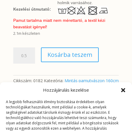
holmik varrásához.
Kezelési útmutató:
Pamut tartalma miatt nem mérettartó, a textil kézi
beavatást igényel!
2.1m készleten
Szürke-
Kosárba teszem
arany
keleti
minta
mennyiség
Cikkszám:
0182
Kategória:
Mintás pamutvászon 160cm
Hozzájárulás kezelése
A legjobb felhasználói élmény biztosítása érdekében olyan
További információk
technológiákat használunk, mint például a cookie-k, amelyek
segítségével adatokat tárolunk és/vagy érünk el az eszközön. E
technológiákhoz való hozzájárulás lehetővé teszi számunkra, hogy
További információk
olyan adatokat dolgozzunk fel, mint például a böngészési szokások
vagy az egyedi azonosítók ezen a webhelyen. A hozzájárulás