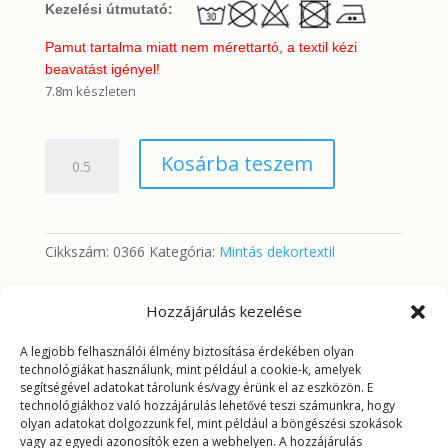
Kezelési útmutató:
Pamut tartalma miatt nem mérettartó, a textil kézi
beavatást igényel!
7.8m készleten
Színes
Kosárba teszem
virágok
fehér
alapon
mennyiség
Cikkszám:
0366
Kategória:
Mintás dekortextil
Hozzájárulás kezelése
További információk
A legjobb felhasználói élmény biztosítása érdekében olyan
technológiákat használunk, mint például a cookie-k, amelyek
segítségével adatokat tárolunk és/vagy érünk el az eszközön. E
További információk
technológiákhoz való hozzájárulás lehetővé teszi számunkra, hogy
olyan adatokat dolgozzunk fel, mint például a böngészési szokások
vagy az egyedi azonosítók ezen a webhelyen. A hozzájárulás
Tömeg
0,2625 kg