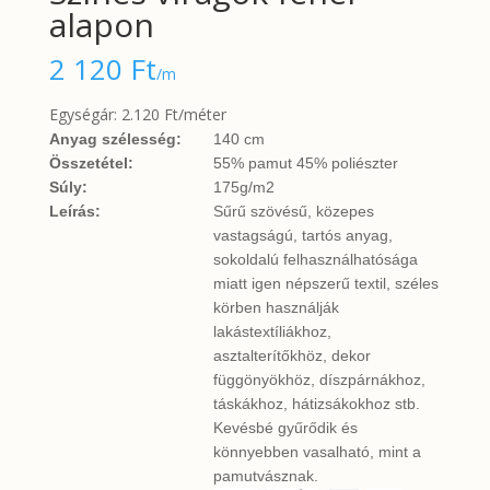
alapon
2 120
Ft
/m
Egységár: 2.120 Ft/méter
Anyag szélesség:
140 cm
Összetétel:
55% pamut 45% poliészter
Súly:
175g/m2
Leírás:
Sűrű szövésű, közepes
vastagságú, tartós anyag,
sokoldalú felhasználhatósága
miatt igen népszerű textil, széles
körben használják
lakástextíliákhoz,
asztalterítőkhöz, dekor
függönyökhöz, díszpárnákhoz,
táskákhoz, hátizsákokhoz stb.
Kevésbé gyűrődik és
könnyebben vasalható, mint a
pamutvásznak.