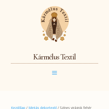
Kármélus Textil
Kezdőlap
/
Mintás dekortextil
/ Színes virágok fehér