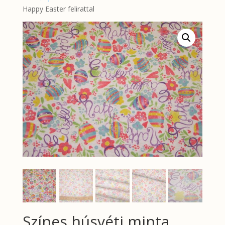
Happy Easter felirattal
Színes húsvéti minta