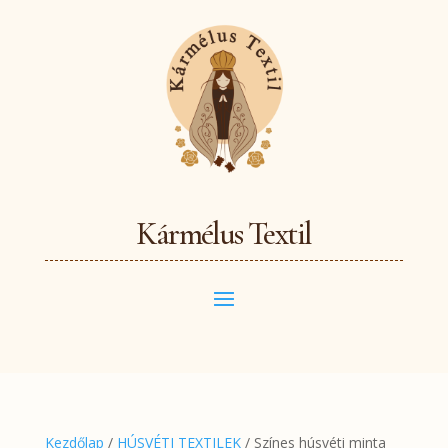
Kármélus Textil
Kezdőlap
/
HÚSVÉTI TEXTILEK
/ Színes húsvéti minta