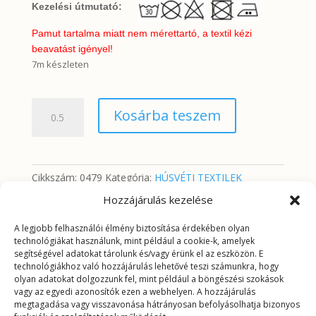
Kezelési útmutató:
Pamut tartalma miatt nem mérettartó, a textil kézi
beavatást igényel!
7m készleten
Színes
Kosárba teszem
húsvéti
minta
Happy
Easter
Cikkszám:
0479
Kategória:
HÚSVÉTI TEXTILEK
felirattal
Hozzájárulás kezelése
mennyiség
A legjobb felhasználói élmény biztosítása érdekében olyan
További információk
technológiákat használunk, mint például a cookie-k, amelyek
segítségével adatokat tárolunk és/vagy érünk el az eszközön. E
technológiákhoz való hozzájárulás lehetővé teszi számunkra, hogy
További információk
olyan adatokat dolgozzunk fel, mint például a böngészési szokások
vagy az egyedi azonosítók ezen a webhelyen. A hozzájárulás
megtagadása vagy visszavonása hátrányosan befolyásolhatja bizonyos
Tömeg
0,2625 kg