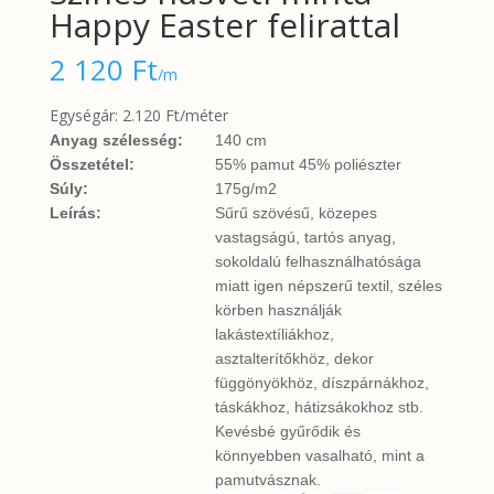
Happy Easter felirattal
2 120
Ft
/m
Egységár: 2.120 Ft/méter
Anyag szélesség:
140 cm
Összetétel:
55% pamut 45% poliészter
Súly:
175g/m2
Leírás:
Sűrű szövésű, közepes
vastagságú, tartós anyag,
sokoldalú felhasználhatósága
miatt igen népszerű textil, széles
körben használják
lakástextíliákhoz,
asztalterítőkhöz, dekor
függönyökhöz, díszpárnákhoz,
táskákhoz, hátizsákokhoz stb.
Kevésbé gyűrődik és
könnyebben vasalható, mint a
pamutvásznak.