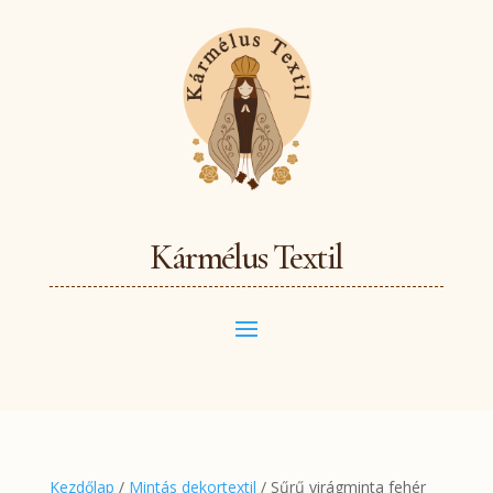
Kármélus Textil
Kezdőlap
/
Mintás dekortextil
/ Sűrű virágminta fehér