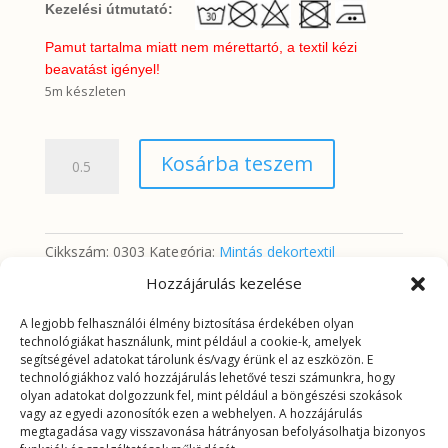
Kezelési útmutató:
Pamut tartalma miatt nem mérettartó, a textil kézi
beavatást igényel!
5m készleten
Sűrű
Kosárba teszem
virágminta
fehér
alapon
mennyiség
Cikkszám:
0303
Kategória:
Mintás dekortextil
Hozzájárulás kezelése
A legjobb felhasználói élmény biztosítása érdekében olyan
További információk
technológiákat használunk, mint például a cookie-k, amelyek
segítségével adatokat tárolunk és/vagy érünk el az eszközön. E
technológiákhoz való hozzájárulás lehetővé teszi számunkra, hogy
További információk
olyan adatokat dolgozzunk fel, mint például a böngészési szokások
vagy az egyedi azonosítók ezen a webhelyen. A hozzájárulás
megtagadása vagy visszavonása hátrányosan befolyásolhatja bizonyos
Tömeg
0,2625 kg