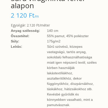
alapon
2 120
Ft
/m
Egységár: 2.120 Ft/méter
Anyag szélesség:
140 cm
Összetétel:
55% pamut, 45% poliészter
Súly:
175g/m2
Leírás:
Sűrű szövésű, közepes
vastagságú, tartós anyag,
sokoldalú felhasználhatósága
miatt igen népszerű textil, széles
körben használják
lakástextíliákhoz,
asztalterítőkhöz, dekor
függönyökhöz, díszpárnákhoz,
táskákhoz, hátizsákokhoz stb.
Kevésbé gyűrődik és
könnyebben vasalható, mint a
pamutvásznak.