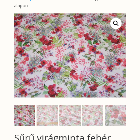
alapon
Sűrű virágminta fehér