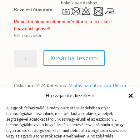
holmik varrásához.
Kezelési útmutató:
Pamut tartalma miatt nem mérettartó, a textil kézi
beavatást igényel!
9.9m készleten
Rózsaszín
Kosárba teszem
és
szürke
virágok
mennyiség
Cikkszám:
0174
Kategória:
Mintás pamutvászon 160cm
Hozzájárulás kezelése
A legjobb felhasználói élmény biztosítása érdekében olyan
További információk
technológiákat használunk, mint például a cookie-k, amelyek
segítségével adatokat tárolunk és/vagy érünk el az eszközön. E
technológiákhoz való hozzájárulás lehetővé teszi számunkra, hogy
További információk
olyan adatokat dolgozzunk fel, mint például a böngészési szokások
vagy az egyedi azonosítók ezen a webhelyen. A hozzájárulás