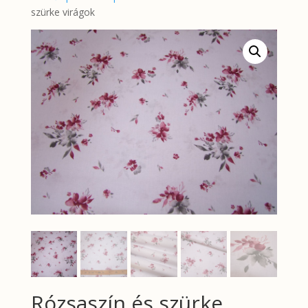
szürke virágok
Rózsaszín és szürke