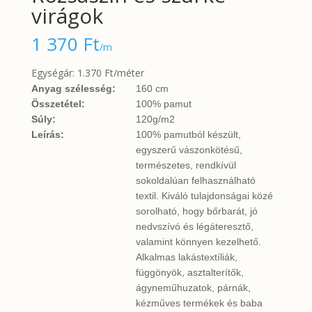
virágok
1 370
Ft
/m
Egységár: 1.370 Ft/méter
Anyag szélesség:
160 cm
Összetétel:
100% pamut
Súly:
120g/m2
Leírás:
100% pamutból készült,
egyszerű vászonkötésű,
természetes, rendkívül
sokoldalúan felhasználható
textil. Kiváló tulajdonságai közé
sorolható, hogy bőrbarát, jó
nedvszívó és légáteresztő,
valamint könnyen kezelhető.
Alkalmas lakástextíliák,
függönyök, asztalterítők,
ágyneműhuzatok, párnák,
kézműves termékek és baba