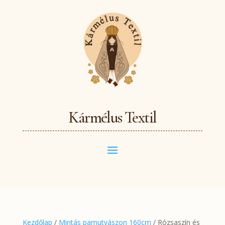
Kármélus Textil
Kezdőlap
/
Mintás pamutvászon 160cm
/ Rózsaszín és