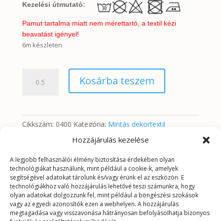
Kezelési útmutató:
Pamut tartalma miatt nem mérettartó, a textil kézi
beavatást igényel!
6m készleten
Pávás
Kosárba teszem
minta
(digitálisan
nyomtatott
minta)
Cikkszám:
0400
Kategória:
Mintás dekortextil
mennyiség
Hozzájárulás kezelése
A legjobb felhasználói élmény biztosítása érdekében olyan
További információk
technológiákat használunk, mint például a cookie-k, amelyek
segítségével adatokat tárolunk és/vagy érünk el az eszközön. E
technológiákhoz való hozzájárulás lehetővé teszi számunkra, hogy
További információk
olyan adatokat dolgozzunk fel, mint például a böngészési szokások
vagy az egyedi azonosítók ezen a webhelyen. A hozzájárulás
megtagadása vagy visszavonása hátrányosan befolyásolhatja bizonyos
Tömeg
0,2625 kg