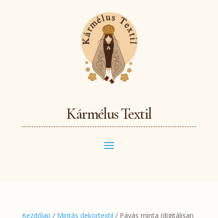
Kármélus Textil
Kezdőlap
/
Mintás dekortextil
/ Pávás minta (digitálisan