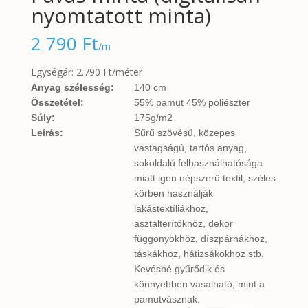
nyomtatott minta)
2 790
Ft
/m
Egységár: 2.790 Ft/méter
Anyag szélesség:
140 cm
Összetétel:
55% pamut 45% poliészter
Súly:
175g/m2
Leírás:
Sűrű szövésű, közepes
vastagságú, tartós anyag,
sokoldalú felhasználhatósága
miatt igen népszerű textil, széles
körben használják
lakástextíliákhoz,
asztalterítőkhöz, dekor
függönyökhöz, díszpárnákhoz,
táskákhoz, hátizsákokhoz stb.
Kevésbé gyűrődik és
könnyebben vasalható, mint a
pamutvásznak.