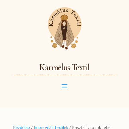
Kármélus Textil
Kezdőlap
/
Impregnált textilek
/ Pasztell virágok fehér