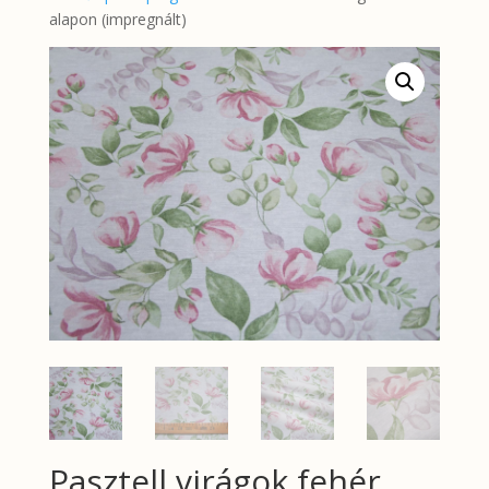
alapon (impregnált)
Pasztell virágok fehér