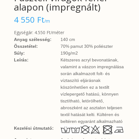
alapon (impregnált)
4 550
Ft
/m
Egységár: 4.550 Ft/méter
Anyag szélesség:
140 cm
Összetétel:
70% pamut 30% poliészter
Súly:
190g/m2
Leírás:
Kétszeres acryl bevonatának,
valamint a vászon impregnálása
során alkalmazott folt- és
víztaszító eljárásnak
köszönhetően ez a textilt
vízlepergető hatású, könnyen
tisztítható, letörölhető,
abroszként az asztalon teljesen
textil hatását kelti. Kültéren és
beltéren egyaránt alkalmazható
Kezelési útmutató: