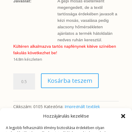
Javaslat:
A gépi mosás esetenként
megengedett, de a textil
tartóssága érdekében javasolt a
kézi mosás, vasalása pedig
alacsony hőmérsékleten
ajánlatos a termék hátoldalán
nedves ruhán keresztül.
Kültéren alkalmazva tartós napfénynek kitéve színében
fakulás következhet be!
14.8m készleten
Pasztell
Kosárba teszem
virágok
fehér
alapon
(impregnált)
Cikkszám:
0105
Kategória:
Impregnált textilek
mennyiség
Hozzájárulás kezelése
A legjobb felhasználói élmény biztosítása érdekében olyan