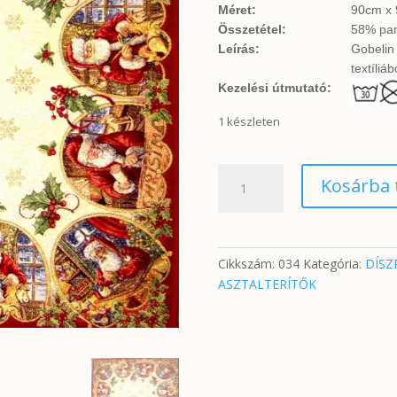
Méret:
90cm x 
Összetétel:
58% pam
Leírás:
Gobelin 
textíliá
Kezelési útmutató:
1 készleten
Mikulás
Kosárba
hópelyhekkel
mintás
lurex
asztalközép
Cikkszám:
034
Kategória:
DÍSZ
mennyiség
ASZTALTERÍTŐK