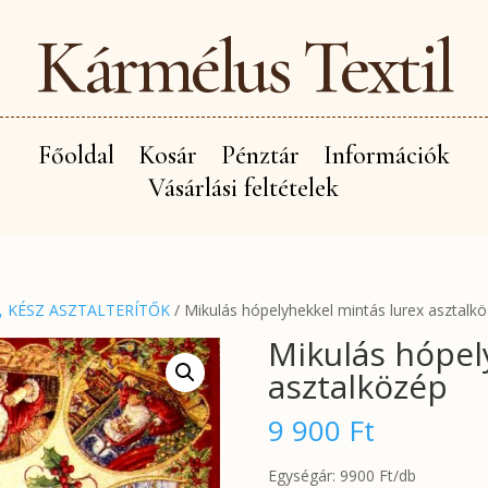
Kármélus Textil
Főoldal
Kosár
Pénztár
Információk
Vásárlási feltételek
, KÉSZ ASZTALTERÍTŐK
/ Mikulás hópelyhekkel mintás lurex asztalk
Mikulás hópel
asztalközép
9 900
Ft
Egységár: 9900 Ft/db