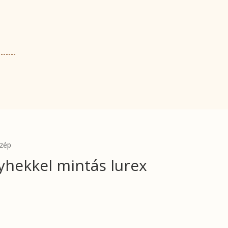
özép
yhekkel mintás lurex