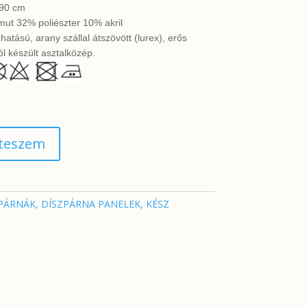
90 cm
ut 32% poliészter 10% akril
hatású, arany szállal átszövött (lurex), erős
ból készült asztalközép.
 teszem
PÁRNÁK, DÍSZPÁRNA PANELEK, KÉSZ