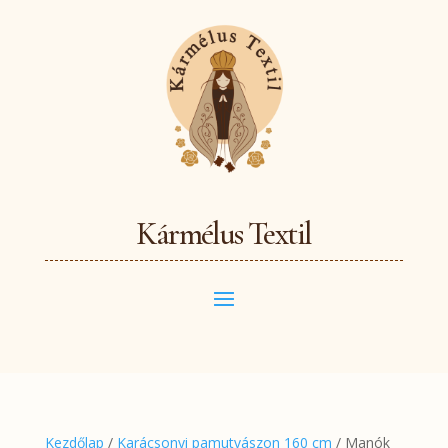
Kármélus Textil
Kezdőlap
/
Karácsonyi pamutvászon 160 cm
/ Manók