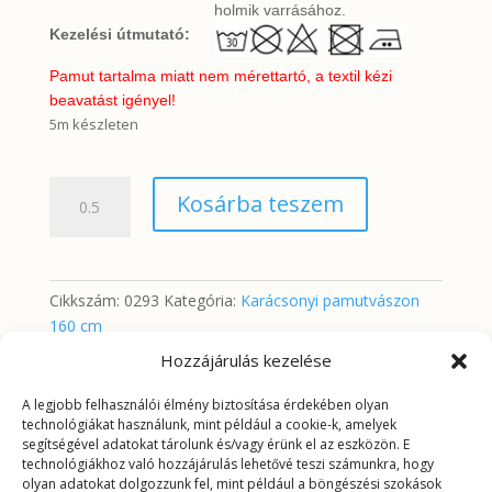
holmik varrásához.
Kezelési útmutató:
Pamut tartalma miatt nem mérettartó, a textil kézi
beavatást igényel!
5m készleten
Manók
Kosárba teszem
krémfehér
alapon
mennyiség
Cikkszám:
0293
Kategória:
Karácsonyi pamutvászon
160 cm
Hozzájárulás kezelése
A legjobb felhasználói élmény biztosítása érdekében olyan
További információk
technológiákat használunk, mint például a cookie-k, amelyek
segítségével adatokat tárolunk és/vagy érünk el az eszközön. E
technológiákhoz való hozzájárulás lehetővé teszi számunkra, hogy
További információk
olyan adatokat dolgozzunk fel, mint például a böngészési szokások