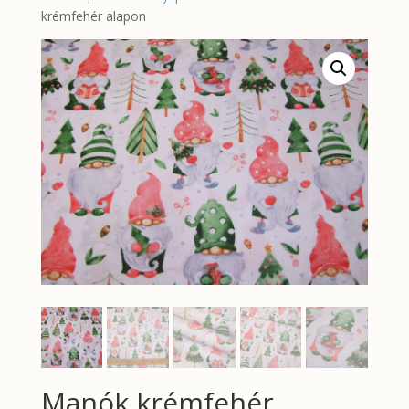
krémfehér alapon
Manók krémfehér