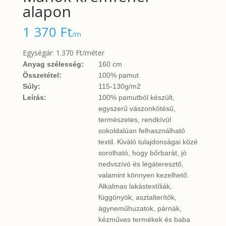
alapon
1 370
Ft
/m
Egységár: 1.370 Ft/méter
Anyag szélesség:
160 cm
Összetétel:
100% pamut
Súly:
115-130g/m2
Leírás:
100% pamutból készült,
egyszerű vászonkötésű,
természetes, rendkívül
sokoldalúan felhasználható
textil. Kiváló tulajdonságai közé
sorolható, hogy bőrbarát, jó
nedvszívó és légáteresztő,
valamint könnyen kezelhető.
Alkalmas lakástextíliák,
függönyök, asztalterítők,
ágyneműhuzatok, párnák,
kézműves termékek és baba