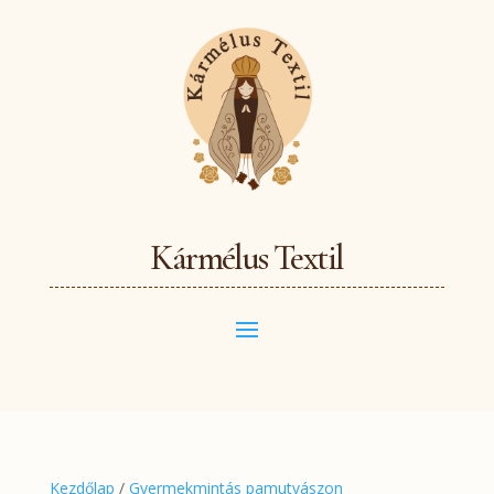
Kármélus Textil
Kezdőlap
/
Gyermekmintás pamutvászon