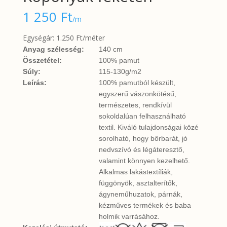
1 250
Ft
/m
Egységár: 1.250 Ft/méter
Anyag szélesség:
140 cm
Összetétel:
100% pamut
Súly:
115-130g/m2
Leírás:
100% pamutból készült,
egyszerű vászonkötésű,
természetes, rendkívül
sokoldalúan felhasználható
textil. Kiváló tulajdonságai közé
sorolható, hogy bőrbarát, jó
nedvszívó és légáteresztő,
valamint könnyen kezelhető.
Alkalmas lakástextíliák,
függönyök, asztalterítők,
ágyneműhuzatok, párnák,
kézműves termékek és baba
holmik varrásához.