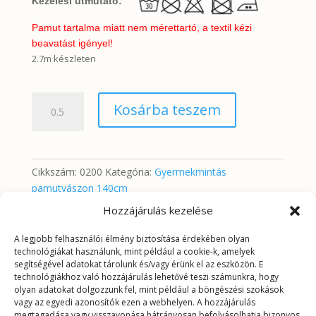
Kezelési útmutató:
Pamut tartalma miatt nem mérettartó, a textil kézi
beavatást igényel!
2.7m készleten
Koponyák
Kosárba teszem
feketén
mennyiség
Cikkszám:
0200
Kategória:
Gyermekmintás
pamutvászon 140cm
Hozzájárulás kezelése
A legjobb felhasználói élmény biztosítása érdekében olyan
További információk
technológiákat használunk, mint például a cookie-k, amelyek
segítségével adatokat tárolunk és/vagy érünk el az eszközön. E
technológiákhoz való hozzájárulás lehetővé teszi számunkra, hogy
További információk
olyan adatokat dolgozzunk fel, mint például a böngészési szokások
vagy az egyedi azonosítók ezen a webhelyen. A hozzájárulás
megtagadása vagy visszavonása hátrányosan befolyásolhatja bizonyos