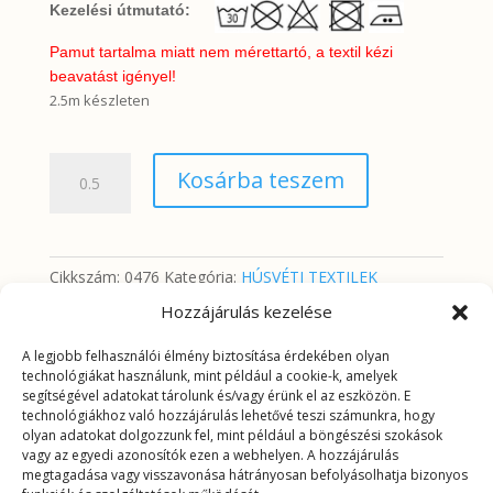
Kezelési útmutató:
Pamut tartalma miatt nem mérettartó, a textil kézi
beavatást igényel!
2.5m készleten
Húsvéti
Kosárba teszem
tojások
drapp
mintás
alapon
Cikkszám:
0476
Kategória:
HÚSVÉTI TEXTILEK
mennyiség
Hozzájárulás kezelése
A legjobb felhasználói élmény biztosítása érdekében olyan
További információk
technológiákat használunk, mint például a cookie-k, amelyek
segítségével adatokat tárolunk és/vagy érünk el az eszközön. E
technológiákhoz való hozzájárulás lehetővé teszi számunkra, hogy
További információk
olyan adatokat dolgozzunk fel, mint például a böngészési szokások
vagy az egyedi azonosítók ezen a webhelyen. A hozzájárulás
megtagadása vagy visszavonása hátrányosan befolyásolhatja bizonyos
Tömeg
0,2625 kg