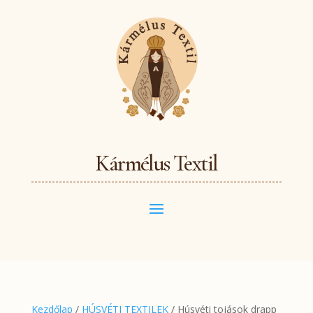
Kármélus Textil
Kezdőlap
/
HÚSVÉTI TEXTILEK
/ Húsvéti tojások drapp