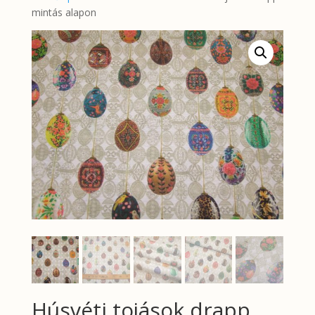
mintás alapon
Húsvéti tojások drapp