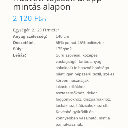
mintás alapon
2 120
Ft
/m
Egységár: 2.120 Ft/méter
Anyag szélesség:
140 cm
Összetétel:
55% pamut 45% poliészter
Súly:
175g/m2
Leírás:
Sűrű szövésű, közepes
vastagságú, tartós anyag,
sokoldalú felhasználhatósága
miatt igen népszerű textil, széles
körben használják
lakástextíliákhoz,
asztalterítőkhöz, dekor
függönyökhöz, díszpárnákhoz,
táskákhoz, hátizsákokhoz stb.
Kevésbé gyűrődik és
könnyebben vasalható, mint a
pamutvásznak.