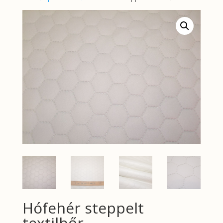
Hófehér steppelt
textilbőr