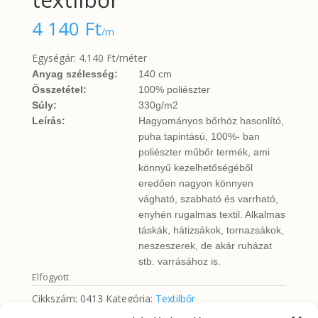
4 140
Ft
/m
Egységár: 4.140 Ft/méter
Anyag szélesség:
140 cm
Összetétel:
100% poliészter
Súly:
330g/m2
Leírás:
Hagyományos bőrhöz hasonlító,
puha tapintású, 100%- ban
poliészter műbőr termék, ami
könnyű kezelhetőségéből
eredően nagyon könnyen
vágható, szabható és varrható,
enyhén rugalmas textil. Alkalmas
táskák, hátizsákok, tornazsákok,
neszeszerek, de akár ruházat
stb. varrásához is.
Elfogyott
Cikkszám:
0413
Kategória:
Textilbőr