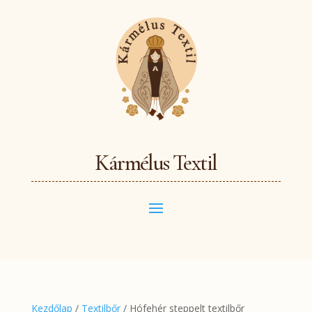
Kármélus Textil
Kezdőlap
/
Textilbőr
/ Hófehér steppelt textilbőr