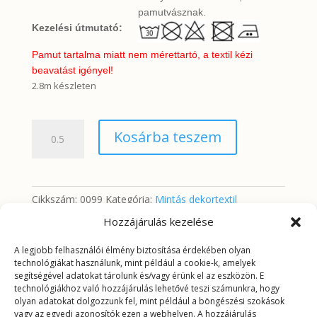
pamutvásznak.
Kezelési útmutató:
Pamut tartalma miatt nem mérettartó, a textil kézi
beavatást igényel!
2.8m készleten
Cseresznyevirágok
Kosárba teszem
(digitálisan
nyomtatott
minta)
mennyiség
Cikkszám:
0099
Kategória:
Mintás dekortextil
Hozzájárulás kezelése
A legjobb felhasználói élmény biztosítása érdekében olyan
További információk
technológiákat használunk, mint például a cookie-k, amelyek
segítségével adatokat tárolunk és/vagy érünk el az eszközön. E
technológiákhoz való hozzájárulás lehetővé teszi számunkra, hogy
További információk
olyan adatokat dolgozzunk fel, mint például a böngészési szokások
vagy az egyedi azonosítók ezen a webhelyen. A hozzájárulás