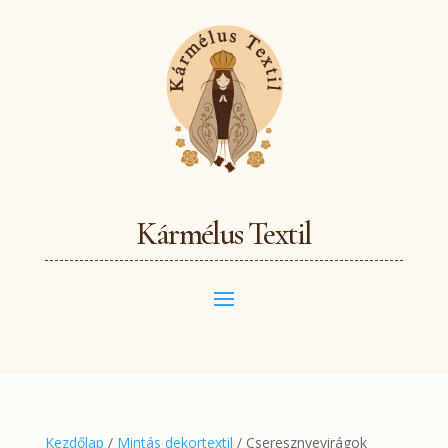
Kármélus Textil
Kezdőlap
/
Mintás dekortextil
/ Cseresznyevirágok