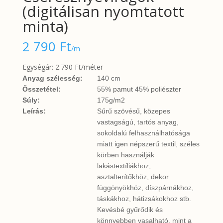
(digitálisan nyomtatott
minta)
2 790
Ft
/m
Egységár: 2.790 Ft/méter
Anyag szélesség:
140 cm
Összetétel:
55% pamut 45% poliészter
Súly:
175g/m2
Leírás:
Sűrű szövésű, közepes
vastagságú, tartós anyag,
sokoldalú felhasználhatósága
miatt igen népszerű textil, széles
körben használják
lakástextíliákhoz,
asztalterítőkhöz, dekor
függönyökhöz, díszpárnákhoz,
táskákhoz, hátizsákokhoz stb.
Kevésbé gyűrődik és
könnyebben vasalható, mint a