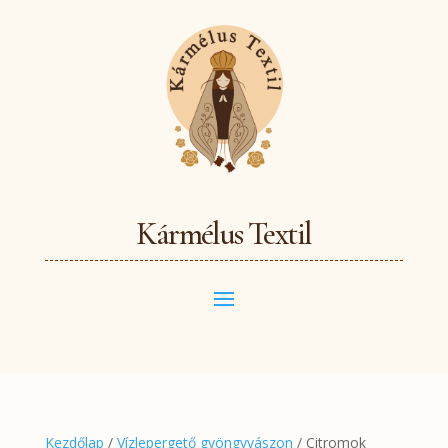
Kármélus Textil
Kezdőlap
/
Vízlepergető gyöngyvászon
/ Citromok