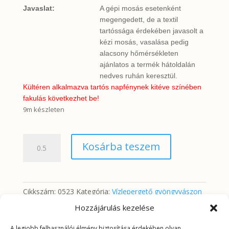
Javaslat:
A gépi mosás esetenként
megengedett, de a textil
tartóssága érdekében javasolt a
kézi mosás, vasalása pedig
alacsony hőmérsékleten
ajánlatos a termék hátoldalán
nedves ruhán keresztül.
Kültéren alkalmazva tartós napfénynek kitéve színében
fakulás következhet be!
9m készleten
Citromok
Kosárba teszem
mennyiség
Cikkszám:
0523
Kategória:
Vízlepergető gyöngyvászon
Hozzájárulás kezelése
A legjobb felhasználói élmény biztosítása érdekében olyan