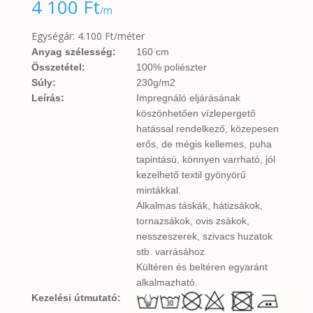
4 100
Ft
/m
Egységár: 4.100 Ft/méter
Anyag szélesség:
160 cm
Összetétel:
100% poliészter
Súly:
230g/m2
Leírás:
Impregnáló eljárásának
köszönhetően vízlepergető
hatással rendelkező, közepesen
erős, de mégis kellemes, puha
tapintású, könnyen varrható, jól
kezelhető textil gyönyörű
mintákkal.
Alkalmas táskák, hátizsákok,
tornazsákok, ovis zsákok,
nesszeszerek, szivacs huzatok
stb. varrásához.
Kültéren és beltéren egyaránt
alkalmazható.
Kezelési útmutató: