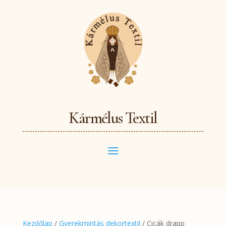
Kármélus Textil
Kezdőlap
/
Gyerekmintás dekortextil
/ Cicák drapp