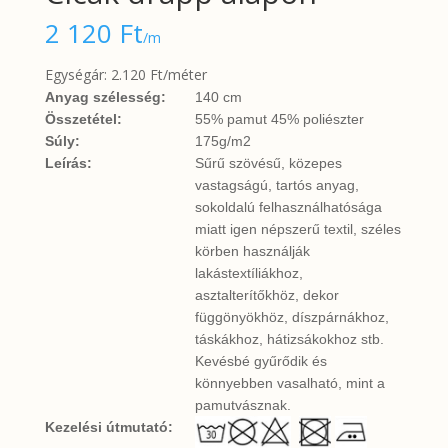
2 120
Ft
/m
Egységár: 2.120 Ft/méter
Anyag szélesség:
140 cm
Összetétel:
55% pamut 45% poliészter
Súly:
175g/m2
Leírás:
Sűrű szövésű, közepes
vastagságú, tartós anyag,
sokoldalú felhasználhatósága
miatt igen népszerű textil, széles
körben használják
lakástextíliákhoz,
asztalterítőkhöz, dekor
függönyökhöz, díszpárnákhoz,
táskákhoz, hátizsákokhoz stb.
Kevésbé gyűrődik és
könnyebben vasalható, mint a
pamutvásznak.
Kezelési útmutató: