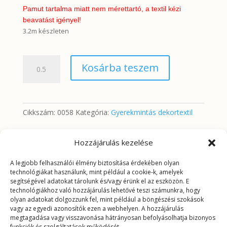
Pamut tartalma miatt nem mérettartó, a textil kézi
beavatást igényel!
3.2m készleten
Cicák
Kosárba teszem
drapp
alapon
mennyiség
Cikkszám:
0058
Kategória:
Gyerekmintás dekortextil
Hozzájárulás kezelése
További információk
A legjobb felhasználói élmény biztosítása érdekében olyan
technológiákat használunk, mint például a cookie-k, amelyek
segítségével adatokat tárolunk és/vagy érünk el az eszközön. E
További információk
technológiákhoz való hozzájárulás lehetővé teszi számunkra, hogy
olyan adatokat dolgozzunk fel, mint például a böngészési szokások
vagy az egyedi azonosítók ezen a webhelyen. A hozzájárulás
Tömeg
0,2625 kg
megtagadása vagy visszavonása hátrányosan befolyásolhatja bizonyos
funkciók és szolgáltatások működését.