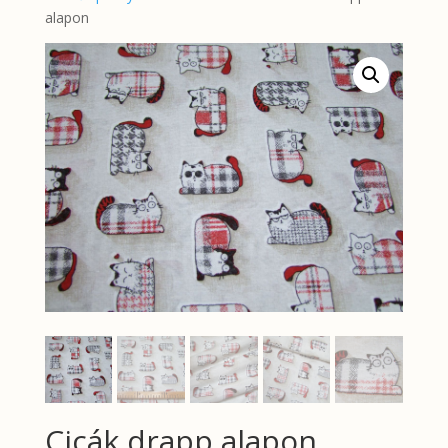
alapon
Cicák drapp alapon