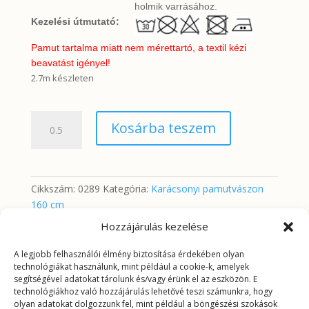
holmik varrásához.
Kezelési útmutató:
Pamut tartalma miatt nem mérettartó, a textil kézi
beavatást igényel!
2.7m készleten
Arany
Kosárba teszem
tónusú
karácsonyi
minta
mennyiség
Cikkszám:
0289
Kategória:
Karácsonyi pamutvászon
160 cm
Hozzájárulás kezelése
A legjobb felhasználói élmény biztosítása érdekében olyan
További információk
technológiákat használunk, mint például a cookie-k, amelyek
segítségével adatokat tárolunk és/vagy érünk el az eszközön. E
technológiákhoz való hozzájárulás lehetővé teszi számunkra, hogy
További információk
olyan adatokat dolgozzunk fel, mint például a böngészési szokások