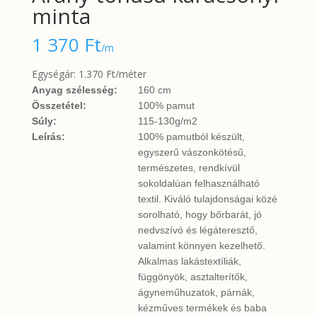
minta
1 370
Ft
/m
Egységár: 1.370 Ft/méter
Anyag szélesség:
160 cm
Összetétel:
100% pamut
Súly:
115-130g/m2
Leírás:
100% pamutból készült,
egyszerű vászonkötésű,
természetes, rendkívül
sokoldalúan felhasználható
textil. Kiváló tulajdonságai közé
sorolható, hogy bőrbarát, jó
nedvszívó és légáteresztő,
valamint könnyen kezelhető.
Alkalmas lakástextíliák,
függönyök, asztalterítők,
ágyneműhuzatok, párnák,
kézműves termékek és baba