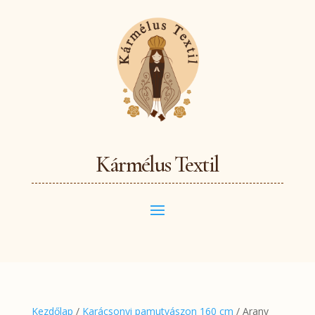
Kármélus Textil
Kezdőlap
/
Karácsonyi pamutvászon 160 cm
/ Arany