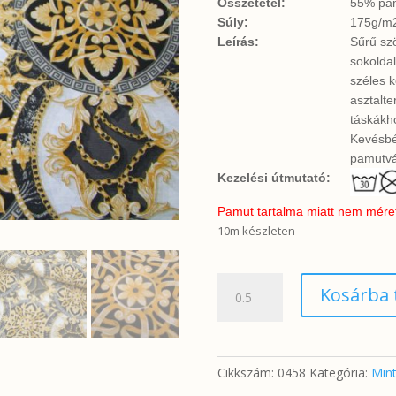
Összetétel:
55% pam
Súly:
175g/m
Leírás:
Sűrű sz
sokoldal
széles k
asztalt
táskákho
Kevésbé
pamutvá
Kezelési útmutató:
Pamut tartalma miatt nem méretta
10m készleten
Arany-
Kosárba
ezüst
görög
minta
mennyiség
Cikkszám:
0458
Kategória:
Mint