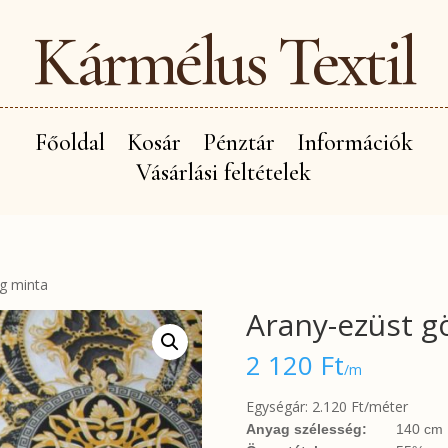
Kármélus Textil
Főoldal
Kosár
Pénztár
Információk
Vásárlási feltételek
g minta
Arany-ezüst g
2 120
Ft
/m
Egységár: 2.120 Ft/méter
Anyag szélesség:
140 cm