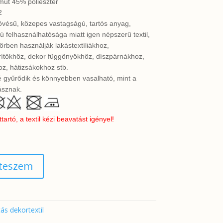
ut 45% poliészter
2
övésű, közepes vastagságú, tartós anyag,
ú felhasználhatósága miatt igen népszerű textil,
örben használják lakástextíliákhoz,
erítőkhöz, dekor függönyökhöz, díszpárnákhoz,
z, hátizsákokhoz stb.
 gyűrődik és könnyebben vasalható, mint a
sznak.
rtó, a textil kézi beavatást igényel!
 teszem
ás dekortextil