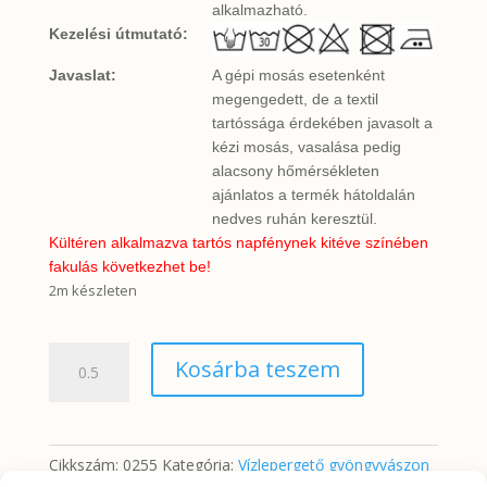
alkalmazható.
Kezelési útmutató:
Javaslat:
A gépi mosás esetenként
megengedett, de a textil
tartóssága érdekében javasolt a
kézi mosás, vasalása pedig
alacsony hőmérsékleten
ajánlatos a termék hátoldalán
nedves ruhán keresztül.
Kültéren alkalmazva tartós napfénynek kitéve színében
fakulás következhet be!
2m készleten
Arany
Kosárba teszem
anjou
liliom
hófehér
alapon
Cikkszám:
0255
Kategória:
Vízlepergető gyöngyvászon
mennyiség