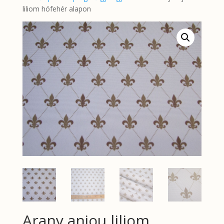
liliom hófehér alapon
Arany anjou liliom