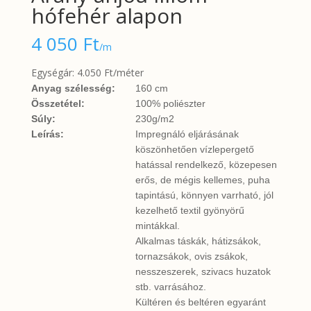
hófehér alapon
4 050
Ft
/m
Egységár: 4.050 Ft/méter
Anyag szélesség:
160 cm
Összetétel:
100% poliészter
Súly:
230g/m2
Leírás:
Impregnáló eljárásának
köszönhetően vízlepergető
hatással rendelkező, közepesen
erős, de mégis kellemes, puha
tapintású, könnyen varrható, jól
kezelhető textil gyönyörű
mintákkal.
Alkalmas táskák, hátizsákok,
tornazsákok, ovis zsákok,
nesszeszerek, szivacs huzatok
stb. varrásához.
Kültéren és beltéren egyaránt