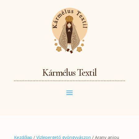
Kármélus Textil
Kezdőlap
/
Vízlepergető gyöngyvászon
/ Arany anjou