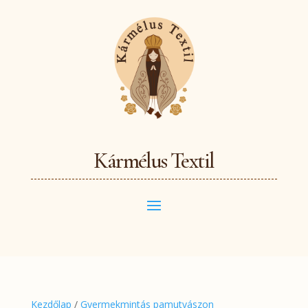
Kármélus Textil
Kezdőlap
/
Gyermekmintás pamutvászon