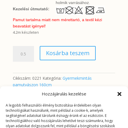
holmik varrásához.
Kezelési útmutató:
Pamut tartalma miatt nem mérettartó, a textil kézi
beavatást igényel!
4.2m készleten
Állatok
Kosárba teszem
az
erdőben
fehér
alapon
Cikkszám:
0221
Kategória:
Gyermekmintás
mennyiség
pamutvászon 160cm
Hozzájárulás kezelése
A legjobb felhasználói élmény biztosítása érdekében olyan
További információk
technológiákat használunk, mint például a cookie-k, amelyek
segítségével adatokat tárolunk és/vagy érünk el az eszközön. E
technológiákhoz való hozzájárulás lehetővé teszi számunkra, hogy
További információk
olyan adatokat dolgozzunk fel, mint például a böngészési szokások