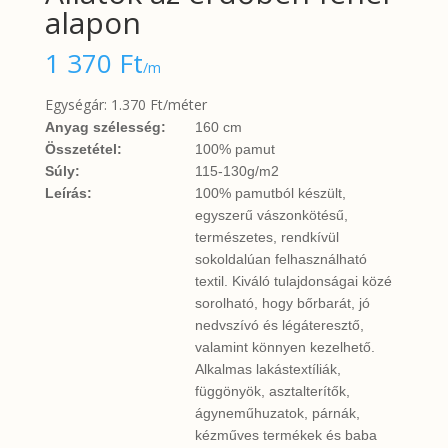
alapon
1 370
Ft
/m
Egységár: 1.370 Ft/méter
Anyag szélesség:
160 cm
Összetétel:
100% pamut
Súly:
115-130g/m2
Leírás:
100% pamutból készült,
egyszerű vászonkötésű,
természetes, rendkívül
sokoldalúan felhasználható
textil. Kiváló tulajdonságai közé
sorolható, hogy bőrbarát, jó
nedvszívó és légáteresztő,
valamint könnyen kezelhető.
Alkalmas lakástextíliák,
függönyök, asztalterítők,
ágyneműhuzatok, párnák,
kézműves termékek és baba