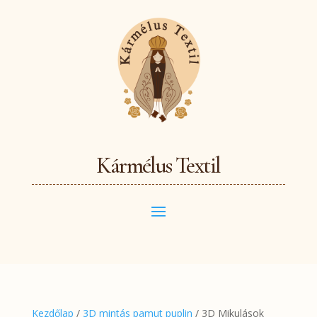
Kármélus Textil
Kezdőlap
/
3D mintás pamut puplin
/ 3D Mikulások