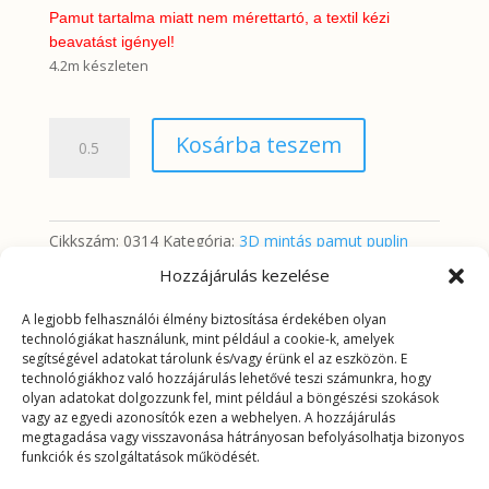
Pamut tartalma miatt nem mérettartó, a textil kézi
beavatást igényel!
4.2m készleten
3D
Kosárba teszem
Mikulások
mennyiség
Cikkszám:
0314
Kategória:
3D mintás pamut puplin
Hozzájárulás kezelése
A legjobb felhasználói élmény biztosítása érdekében olyan
További információk
technológiákat használunk, mint például a cookie-k, amelyek
segítségével adatokat tárolunk és/vagy érünk el az eszközön. E
technológiákhoz való hozzájárulás lehetővé teszi számunkra, hogy
További információk
olyan adatokat dolgozzunk fel, mint például a böngészési szokások
vagy az egyedi azonosítók ezen a webhelyen. A hozzájárulás
megtagadása vagy visszavonása hátrányosan befolyásolhatja bizonyos
Tömeg
0,189 kg
funkciók és szolgáltatások működését.