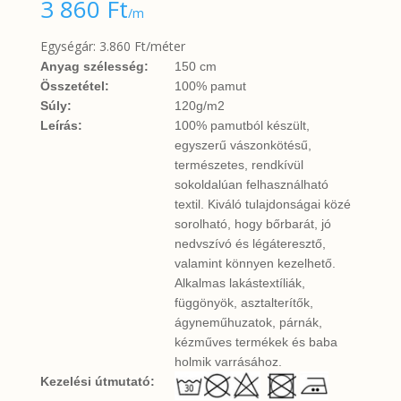
3 860
Ft
/m
Egységár: 3.860 Ft/méter
Anyag szélesség:
150 cm
Összetétel:
100% pamut
Súly:
120g/m2
Leírás:
100% pamutból készült,
egyszerű vászonkötésű,
természetes, rendkívül
sokoldalúan felhasználható
textil. Kiváló tulajdonságai közé
sorolható, hogy bőrbarát, jó
nedvszívó és légáteresztő,
valamint könnyen kezelhető.
Alkalmas lakástextíliák,
függönyök, asztalterítők,
ágyneműhuzatok, párnák,
kézműves termékek és baba
holmik varrásához.
Kezelési útmutató: