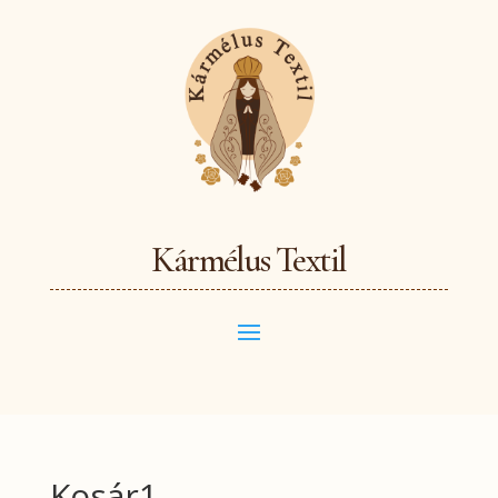
Kármélus Textil
Kosár1