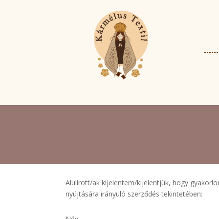
Alulírott/ak kijelentem/kijelentjük, hogy gyakor
nyújtására irányuló szerződés tekintetében:
Név