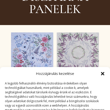
PANELEK
Hozzájárulás kezelése
Virágos párna panel
Levendulás párna
A legjobb felhasználói élmény biztosítása érdekében olyan
panel
technológiákat használunk, mint például a cookie-k, amelyek
segítségével adatokat tárolunk és/vagy érünk el az eszközön. E
technológiákhoz való hozzájárulás lehetővé teszi számunkra, hogy
1 120
Ft
1 120
Ft
olyan adatokat dolgozzunk fel, mint például a böngészési szokások
Nincs készleten
Készleten: 6
vagy az egyedi azonosítók ezen a webhelyen. A hozzájárulás
megtagadása vagy visszavonása hátrányosan befolyásolhatja bizonyos