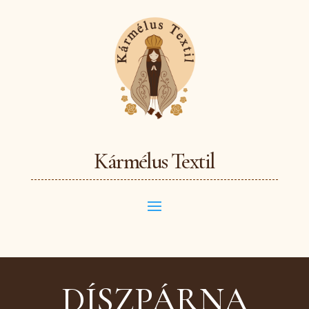
Kármélus Textil
DÍSZPÁRNA